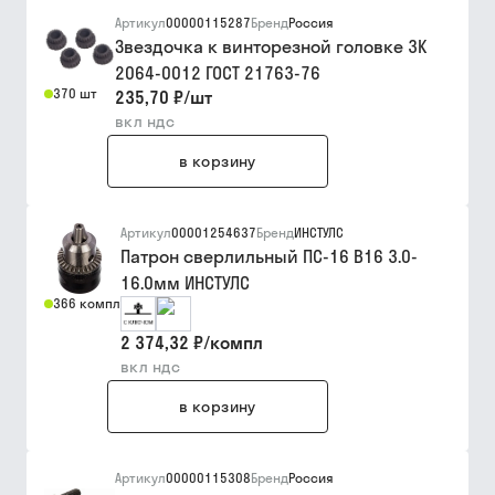
Артикул
00000115287
Бренд
Россия
Звездочка к винторезной головке 3К
2064-0012 ГОСТ 21763-76
370 шт
235,70 ₽
/
шт
вкл ндс
в корзину
Артикул
00001254637
Бренд
ИНСТУЛС
Патрон сверлильный ПС-16 В16 3.0-
16.0мм ИНСТУЛС
366 компл
2 374,32 ₽
/
компл
вкл ндс
в корзину
Артикул
00000115308
Бренд
Россия