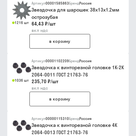
Артикул
00001585863
Бренд
Россия
Звездочка для шарошек 38х13х1.2мм
острозубая
1216 шт
64,43 ₽
/
шт
вкл ндс
в корзину
Артикул
00001102209
Бренд
Россия
Звездочка к винторезной головке 1К-2К
2064-0011 ГОСТ 21763-76
1036 шт
235,70 ₽
/
шт
вкл ндс
в корзину
Артикул
00000115310
Бренд
Россия
Звездочка к винторезной головке 4К
2064-0013 ГОСТ 21763-76