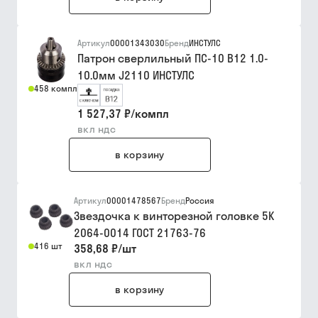
Артикул
00001343030
Бренд
ИНСТУЛС
Патрон сверлильный ПС-10 В12 1.0-
10.0мм J2110 ИНСТУЛС
458 компл
1 527,37 ₽
/
компл
вкл ндс
в корзину
Артикул
00001478567
Бренд
Россия
Звездочка к винторезной головке 5К
2064-0014 ГОСТ 21763-76
416 шт
358,68 ₽
/
шт
вкл ндс
в корзину