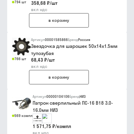
794 шт
358,68 ₽
/
шт
вкл ндс
в корзину
Артикул
00001585866
Бренд
Россия
Звездочка для шарошек 50х14х1.5мм
тупозубая
766 шт
68,43 ₽
/
шт
вкл ндс
в корзину
Артикул
00000104106
Бренд
НИЗ
Патрон сверлильный ПС-16 В18 3.0-
16.0мм НИЗ
569 компл
1 571,75 ₽
/
компл
вкл ндс