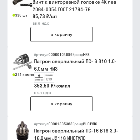
Винт к винторезной головке 4К лев
2064-0054 ГОСТ 21764-76
336 шт
85,73 ₽
/
шт
вкл ндс
в корзину
Артикул
00000104096
Бренд
НИЗ
Патрон сверлильный ПС- 6 В10 1.0-
6.0мм НИЗ
314 компл
353,50 ₽
/
компл
вкл ндс
в корзину
Артикул
00001335368
Бренд
ИНСТУЛС
Патрон сверлильный ПС-16 В18 3.0-
16.0мм J2116 ИНСТУЛС