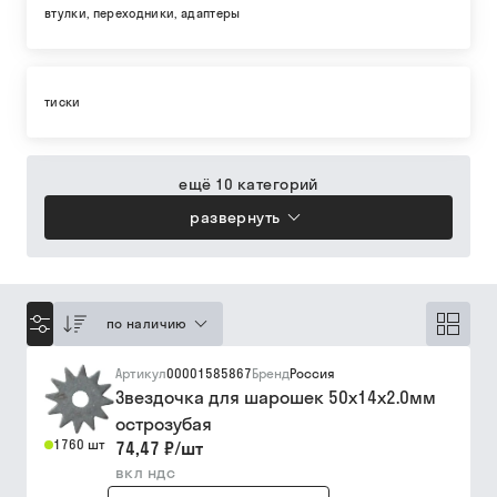
втулки, переходники, адаптеры
тиски
ещё 10 категорий
развернуть
по наличию
Артикул
00001585867
Бренд
Россия
Звездочка для шарошек 50х14х2.0мм
острозубая
1760 шт
74,47 ₽
/
шт
вкл ндс