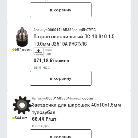
в корзину
Артикул
00001718538
Бренд
ИНСТУЛС
Патрон сверлильный ПС-10 В10 1.5-
10.0мм J2510А ИНСТУЛС
567 компл
471,18 ₽
/
компл
вкл ндс
в корзину
Артикул
00001585864
Бренд
Россия
Звездочка для шарошек 40х10х1.5мм
тупозубая
544 шт
66,44 ₽
/
шт
вкл ндс
в корзину