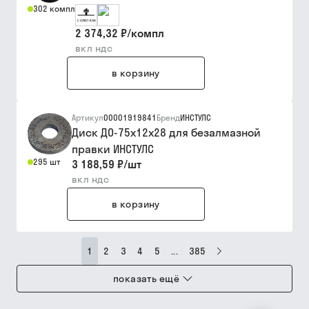
302 компл
2 374,32 ₽
/
компл
вкл ндс
в корзину
Артикул
00001919841
Бренд
ИНСТУЛС
Диск ДО-75х12х28 для безалмазной
правки ИНСТУЛС
295 шт
3 188,59 ₽
/
шт
вкл ндс
в корзину
1
2
3
4
5
...
385
показать ещё