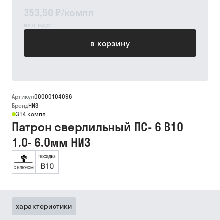
353,50 ₽
/
компл
вкл ндс
в корзину
Артикул
00000104096
Бренд
НИЗ
314 компл
Патрон сверлильный ПС- 6 В10
1.0- 6.0мм НИЗ
характеристики