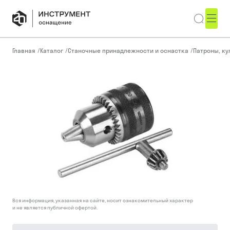
Главная
/
Каталог
/
Станочные принадлежности и оснастка
/
Патроны, ку
Вся информация, указанная на сайте, носит ознакомительный характер
и не является публичной офертой.