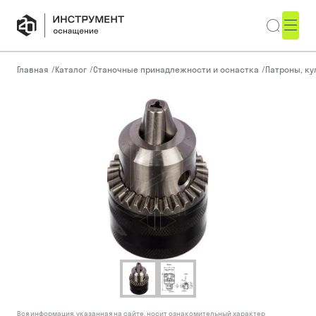
Главная
/
Каталог
/
Станочные принадлежности и оснастка
/
Патроны, ку
Вся информация, указанная на сайте, носит ознакомительный характер