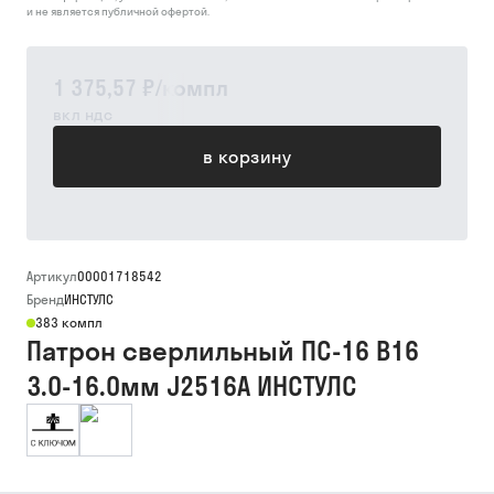
и не является публичной офертой.
1 375,57 ₽
/
компл
вкл ндс
в корзину
Артикул
00001718542
Бренд
ИНСТУЛС
383 компл
Патрон сверлильный ПС-16 В16
3.0-16.0мм J2516А ИНСТУЛС