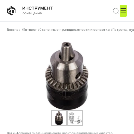
Главная
/
Каталог
/
Станочные принадлежности и оснастка
/
Патроны, ку
Вся информация, указанная на сайте, носит ознакомительный характер