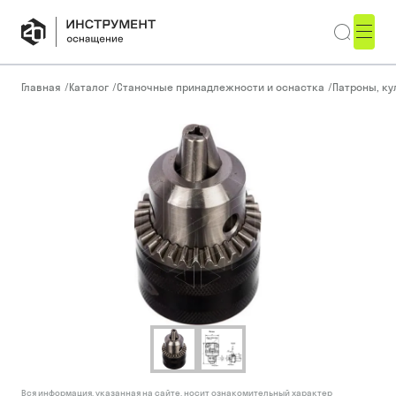
Главная
/
Каталог
/
Станочные принадлежности и оснастка
/
Патроны, ку
Вся информация, указанная на сайте, носит ознакомительный характер