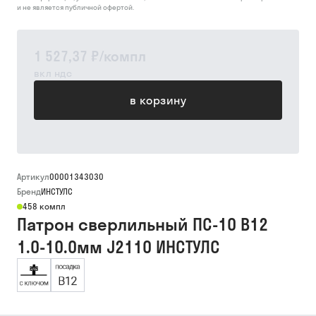
и не является публичной офертой.
1 527,37 ₽
/
компл
вкл ндс
в корзину
Артикул
00001343030
Бренд
ИНСТУЛС
458 компл
Патрон сверлильный ПС-10 В12
1.0-10.0мм J2110 ИНСТУЛС