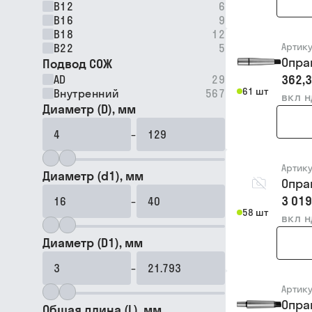
B12
6
B16
9
B18
12
Артик
B22
5
Опра
Подвод СОЖ
362,3
AD
29
61 шт
Внутренний
567
вкл 
Диаметр (D), мм
–
Артик
Диаметр (d1), мм
Опра
3 019
–
58 шт
вкл 
Диаметр (D1), мм
–
Артик
Опра
Общая длина (L), мм