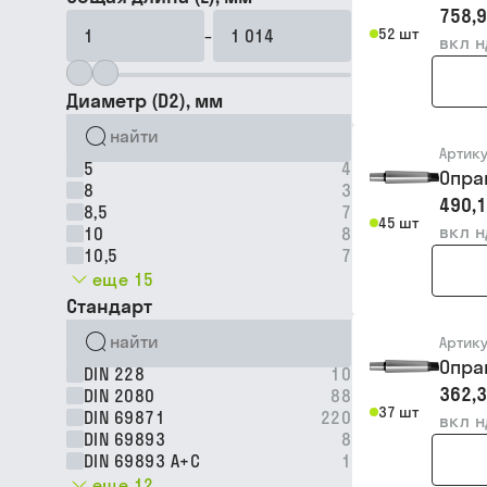
758,9
52 шт
–
вкл 
Диаметр (D2), мм
Артик
5
4
Опра
8
3
490,1
8,5
7
45 шт
вкл 
10
8
10,5
7
еще 15
Стандарт
Артик
Опра
DIN 228
10
362,3
DIN 2080
88
37 шт
DIN 69871
220
вкл 
DIN 69893
8
DIN 69893 A+C
1
еще 12