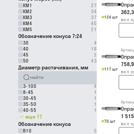
Опра
КМ1
27
КМ2
34
362,3
КМ3
37
124 шт
вкл 
КМ4
45
КМ5
21
Обозначение конуса 7:24
30
4
40
18
Артик
45
2
Опра
50
43
758,9
Диаметр растачивания, мм
117 шт
вкл 
3-100
4
8-45
1
30-45
1
Артик
35-50
1
Опра
40-55
1
1 515
еще 17
70 шт
Обозначение конуса
вкл 
B10
5