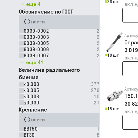
26 шт
еще 4
вкл 
Обозначение по ГОСТ
6039-0002
2
Артик
6039-0003
2
Опра
6039-0005
2
6039-0006
2
3 019
6039-0007
2
18 шт
вкл 
еще 41
Величина радиального
биения
≤0,003
377
Артик
≤0,005
279
150.
≤0,008
10
≤0,030
21
30 82
Крепление
18 шт
вкл 
BBT50
1
BT30
8