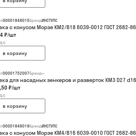
в корзину
ул
00001848015
Бренд
ИНСТУЛС
вка с конусом Морзе КМ2/В18 6039-0012 ГОСТ 2682-86
4 ₽
/
шт
ндс
в корзину
ул
00001752007
Бренд
--
вка для насадных зенкеров и разверток КМ3 D27 d16 L
,50 ₽
/
шт
ндс
в корзину
ул
00001848019
Бренд
ИНСТУЛС
вка с конусом Морзе КМ4/В16 6039-0010 ГОСТ 2682-86