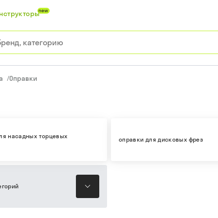
new
нструкторы
а
/
Оправки
ля насадных торцевых
оправки для дисковых фрез
егорий