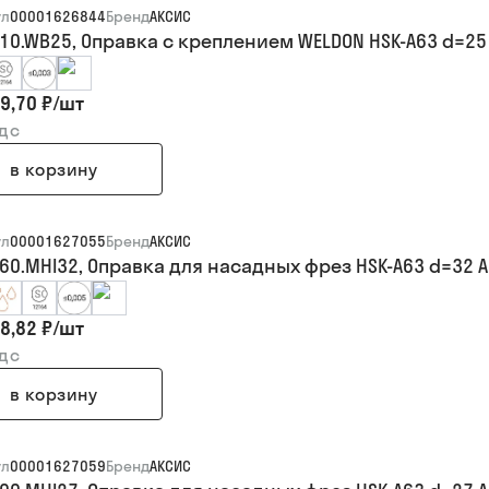
ул
00001626844
Бренд
АКСИС
110.WB25, Оправка с креплением WELDON HSK-A63 d=25
9,70 ₽
/
шт
ндс
в корзину
ул
00001627055
Бренд
АКСИС
060.MHI32, Оправка для насадных фрез HSK-A63 d=32 A
8,82 ₽
/
шт
ндс
в корзину
ул
00001627059
Бренд
АКСИС