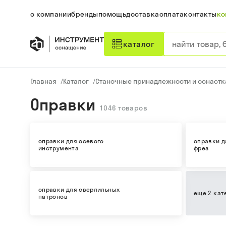
о компании
бренды
помощь
доставка
оплата
контакты
ко
каталог
Главная
/
Каталог
/
Станочные принадлежности и оснастк
Оправки
1046
товаров
оправки для осевого
оправки д
инструмента
фрез
оправки для сверлильных
ещё 2 кат
патронов