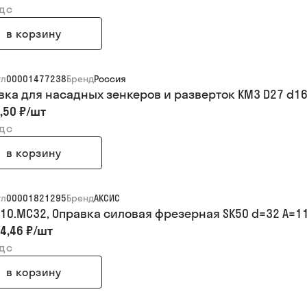
ндс
в корзину
ул
00001477238
Бренд
Россия
вка для насадных зенкеров и разверток КМ3 D27 d16 L
,50 ₽
/
шт
ндс
в корзину
ул
00001821295
Бренд
АКСИС
110.MC32, Оправка силовая фрезерная SK50 d=32 A=11
4,46 ₽
/
шт
ндс
в корзину