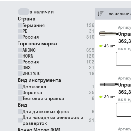
в наличии
по наличи
Страна
Германия
126
Артик
РБ
31
Опра
Россия
816
362,3
Торговая марка
146 шт
вкл 
АКСИС
695
HORN
126
Россия
102
ОИЗ
31
ИНСТУЛС
19
Артик
Вид инструмента
Опра
Державка
1
362,3
Оправка
35
130 шт
Тестовая оправка
6
вкл 
Вид
Для дисковых фрез
6
Для насадных зенкеров и
21
разверток
Конус Морзе (КМ)
Артик