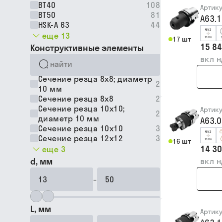
BT40
108
Артик
BT50
81
A63.
HSK-A 63
44
еще 13
17 шт
15 84
Конструктивные элементы
вкл 
Сечение резца 8x8; диаметр
2
10 мм
Сечение резца 8х8
2
Сечение резца 10x10;
Артик
2
диаметр 10 мм
A63.
Сечение резца 10х10
3
Сечение резца 12х12
3
16 шт
14 30
еще 3
d, мм
вкл 
–
L, мм
Артик