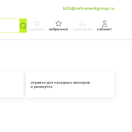
b2b@instrumentgroup.ru
корзина
избранное
сравнение
кабинет
оправки для насадных зенкеров
и разверток