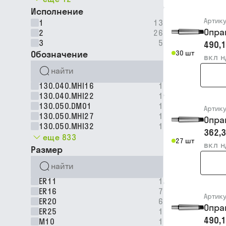
Исполнение
Артик
1
13
Опра
2
26
3
5
490,1
Обозначение
30 шт
вкл 
130.040.MHI16
1
130.040.MHI22
1
130.050.DM01
1
Артик
130.050.MHI27
1
Опра
130.050.MHI32
1
362,3
еще 833
27 шт
вкл 
Размер
ER11
1
ER16
7
Артик
ER20
6
Опра
ER25
1
490,1
M10
1