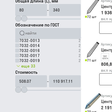
Общая длина (L), мм
Артик
Цент
–
1 936
72 шт
вкл 
Обозначение по ГОСТ
7032-0013
2
Артик
7032-0014
2
Цент
7032-0016
2
7032-0017
2
7032-0019
2
71 шт
806,8
еще 33
вкл 
Стоимость
–
Артик
Цент
2 191
70 шт