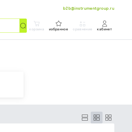
b2b@instrumentgroup.ru
корзина
избранное
сравнение
кабинет