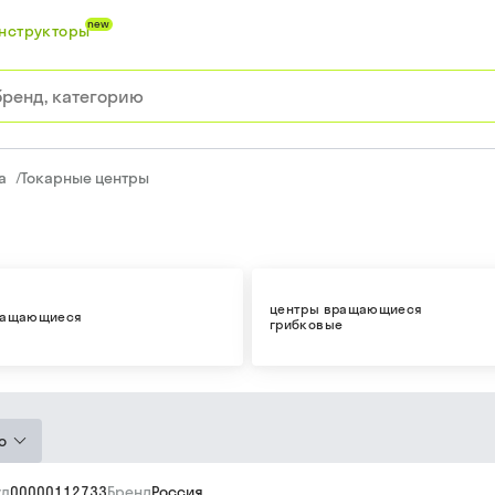
new
нструкторы
а
/
Токарные центры
центры вращающиеся
ращающиеся
грибковые
ю
ул
00000112733
Бренд
Россия