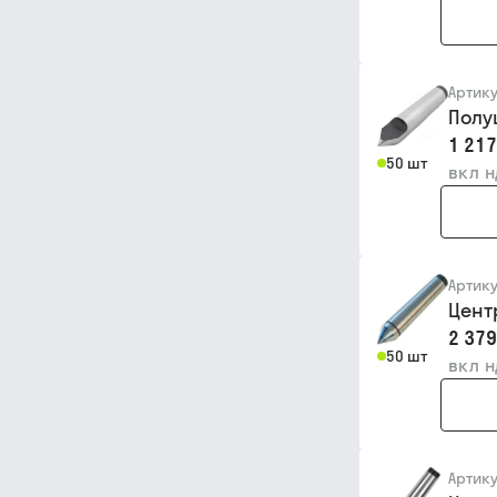
Артик
Полу
1 217
50 шт
вкл 
Артик
Цент
2 379
50 шт
вкл 
Артик