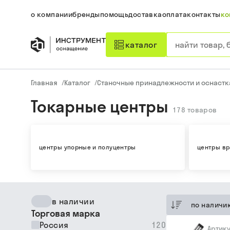
о компании
бренды
помощь
доставка
оплата
контакты
ко
каталог
Главная
/
Каталог
/
Станочные принадлежности и оснастк
Токарные центры
178
товаров
центры упорные и полуцентры
центры в
в наличии
по наличи
Торговая марка
Россия
120
Артик