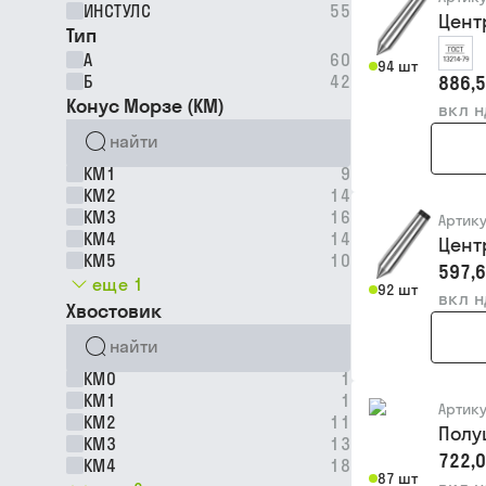
ИНСТУЛС
55
Цент
Тип
А
60
94 шт
Б
42
886,5
Конус Морзе (КМ)
вкл 
КМ1
9
КМ2
14
КМ3
16
Артик
КМ4
14
Цент
КМ5
10
597,6
еще 1
92 шт
вкл 
Хвостовик
КМ0
1
КМ1
1
Артик
КМ2
11
Полу
КМ3
13
722,0
КМ4
18
87 шт