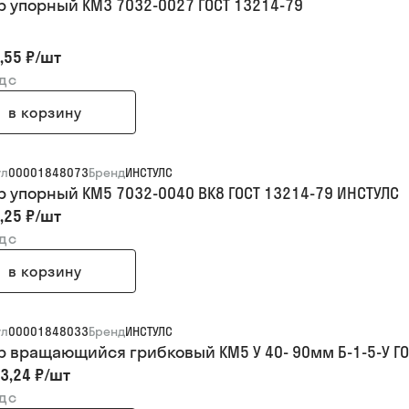
р упорный КМ3 7032-0027 ГОСТ 13214-79
,55 ₽
/
шт
ндс
в корзину
ул
00001848073
Бренд
ИНСТУЛС
р упорный КМ5 7032-0040 ВК8 ГОСТ 13214-79 ИНСТУЛС
,25 ₽
/
шт
ндс
в корзину
ул
00001848033
Бренд
ИНСТУЛС
р вращающийся грибковый КМ5 У 40- 90мм Б-1-5-У ГО
3,24 ₽
/
шт
ндс