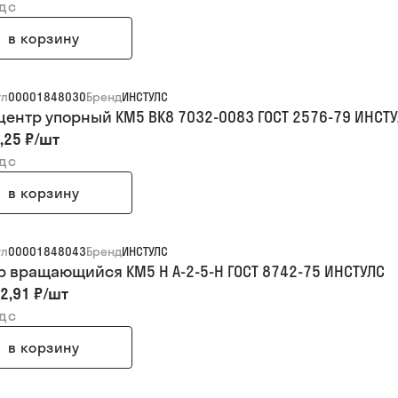
ндс
в корзину
ул
00001848030
Бренд
ИНСТУЛС
центр упорный КМ5 ВК8 7032-0083 ГОСТ 2576-79 ИНСТ
,25 ₽
/
шт
ндс
в корзину
ул
00001848043
Бренд
ИНСТУЛС
р вращающийся КМ5 Н А-2-5-Н ГОСТ 8742-75 ИНСТУЛС
2,91 ₽
/
шт
ндс
в корзину