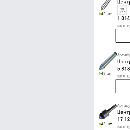
Цент
49 шт
1 014
вкл 
Артик
Цент
5 813
48 шт
вкл 
Артик
Цент
17 12
43 шт
вкл 