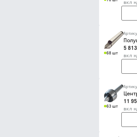
вкл 
Артик
Полу
5 813
68 шт
вкл 
Артик
Цент
11 95
63 шт
вкл 