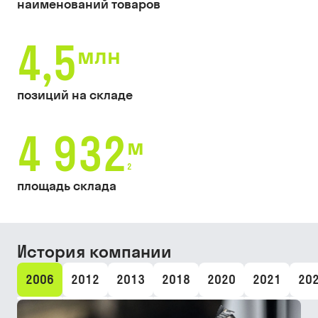
наименований товаров
4,5
млн
позиций на складе
4 932
м
2
площадь склада
История компании
2006
2012
2013
2018
2020
2021
20