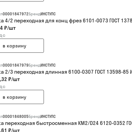
ул
00001847972
Бренд
ИНСТУЛС
ка 4/2 переходная для конц фрез 6101-0073 ГОСТ 137
4 ₽
/
шт
ндс
в корзину
ул
00001847979
Бренд
ИНСТУЛС
ка 2/3 переходная длинная 6100-0307 ГОСТ 13598-85 
,32 ₽
/
шт
ндс
в корзину
ул
00001848005
Бренд
ИНСТУЛС
ка переходная быстросменная КМ2/D24 6120-0352 ГО
,61 ₽
/
шт