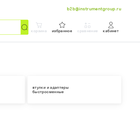
b2b@instrumentgroup.ru
корзина
избранное
сравнение
кабинет
втулки и адаптеры
быстросменные