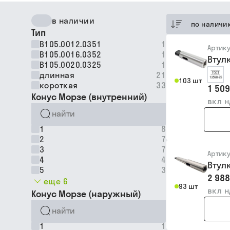
в наличии
по наличи
Тип
B105.0012.0351
1
Артик
B105.0016.0352
1
Втул
B105.0020.0325
1
длинная
21
103 шт
короткая
33
1 509
Конус Морзе (внутренний)
вкл 
1
8
2
7
3
7
Артик
4
4
Втул
5
3
2 988
еще 6
93 шт
вкл 
Конус Морзе (наружный)
1
1