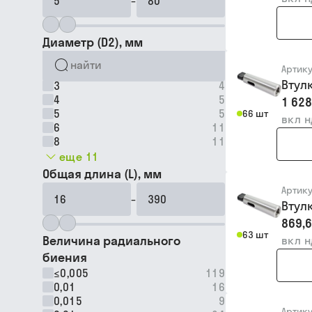
–
Диаметр (D2), мм
Артик
Втул
3
4
4
5
1 628
5
5
66 шт
вкл 
6
11
8
11
еще 11
Общая длина (L), мм
Артик
–
Втул
869,6
63 шт
Величина радиального
вкл 
биения
≤0,005
119
0,01
16
0,015
9
Артик