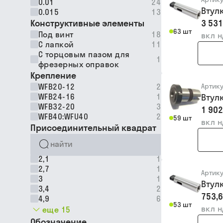
0.01
24
Втул
0.015
13
Конструктивные элементы
3 531
63 шт
Под винт
18
вкл 
С лапкой
11
С торцовым пазом для
1
фрезерных оправок
Крепление
WFB20-12
2
Артик
WFB24-16
1
Втул
WFB32-20
3
1 902
WFB40:WFU40
2
59 шт
вкл 
Присоединительный квадрат
2,1
1
2,7
1
Артик
3
1
Втул
3,4
2
753,6
4,9
6
53 шт
вкл 
еще 15
Обозначение