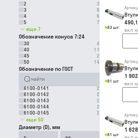
2
3
Артик
3
8
Втул
4
6
490,1
5
7
83 шт
еще 7
вкл 
Обозначение конуса 7:24
30
4
40
11
45
2
Артик
50
14
Втул
Обозначение по ГОСТ
1 902
81 шт
вкл 
6100-0141
2
6100-0142
2
6100-0143
2
6100-0144
2
6100-0145
2
Артик
еще 50
Втул
Диаметр (D), мм
1 628
81 шт
вкл 