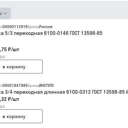
ю
ул
00000112916
Бренд
Россия
ка 5/3 переходная 6100-0146 ГОСТ 13598-85
,75 ₽
/
шт
ндс
в корзину
ул
00001847985
Бренд
ИНСТУЛС
ка 3/4 переходная длинная 6100-0312 ГОСТ 13598-85 
,32 ₽
/
шт
ндс
в корзину