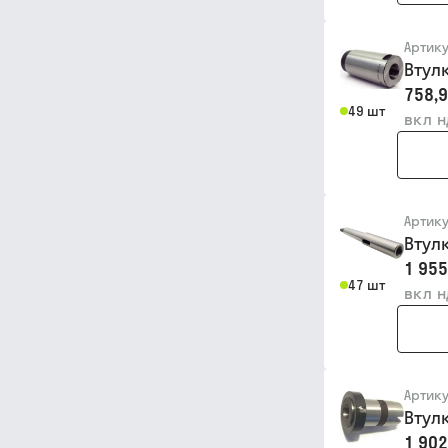
Артик
Втул
758,9
49 шт
вкл 
Артик
Втул
1 955
47 шт
вкл 
Артик
Втул
1 902