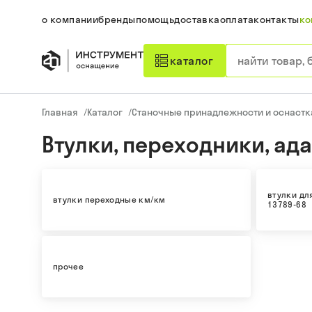
о компании
бренды
помощь
доставка
оплата
контакты
ко
каталог
Главная
/
Каталог
/
Станочные принадлежности и оснастк
Втулки, переходники, ад
втулки дл
втулки переходные км/км
13789-68
прочее