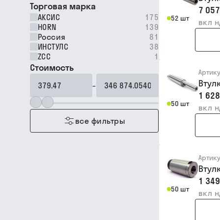
Торговая марка
7 057
АКСИС
175
52 шт
вкл 
HORN
139
Россия
81
ИНСТУЛС
38
ZCC
1
Стоимость
Артик
Втул
–
1 628
50 шт
вкл 
все фильтры
Артик
Втул
1 349
50 шт
вкл 