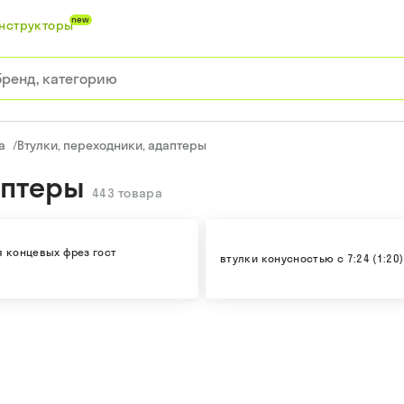
new
нструкторы
а
/
Втулки, переходники, адаптеры
аптеры
443
товара
я концевых фрез гост
втулки конусностью с 7:24 (1:20)