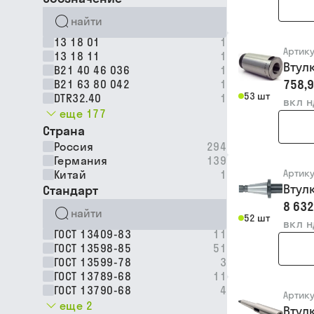
13 18 01
1
Артик
13 18 11
1
Втул
B21 40 46 036
1
758,9
B21 63 80 042
1
53 шт
DTR32.40
1
вкл 
еще 177
Страна
Россия
294
Германия
139
Артик
Китай
1
Втул
Стандарт
8 632
52 шт
вкл 
ГОСТ 13409-83
11
ГОСТ 13598-85
51
ГОСТ 13599-78
3
ГОСТ 13789-68
11
ГОСТ 13790-68
4
Артик
еще 2
Втул