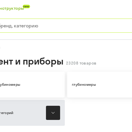
new
нструкторы
ы
ент и приборы
23208
товаров
лубиномеры
глубиномеры
тегорий