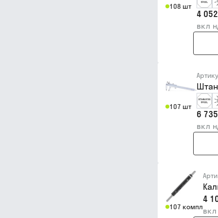
108 шт
4 052
вкл 
Артик
Штан
107 шт
6 735
вкл 
Арти
Кал
4 1
107 компл
вкл