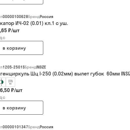
ул
00000100628
Бренд
Россия
атор ИЧ-02 (0.01) кл.1 с уш.
,65 ₽
/
шт
ндс
в корзину
ул
1205-2501S
Бренд
INSIZE
генциркуль Шц I-250 (0.02мм) вылет губок 60мм INSI
6,50 ₽
/
шт
ндс
в корзину
ул
00000101347
Бренд
Россия