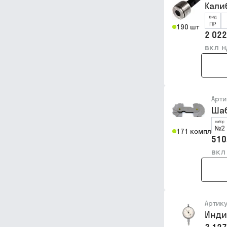
Калиб
190 шт
2 022
вкл 
Арти
Шаб
171 компл
510
вкл
Артик
Индик