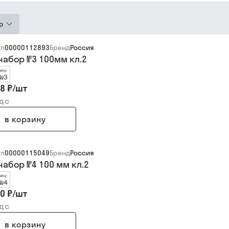
ю
ул
00000112893
Бренд
Россия
набор №3 100мм кл.2
8 ₽
/
шт
ндс
в корзину
ул
00000115049
Бренд
Россия
набор №4 100 мм кл.2
0 ₽
/
шт
ндс
в корзину