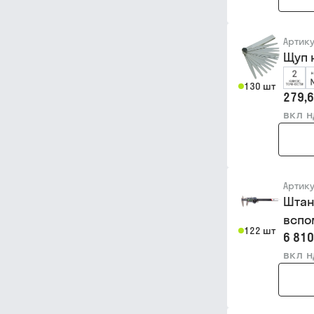
Артик
Щуп 
130 шт
279,6
вкл 
Артик
Штан
вспо
122 шт
6 810
вкл 