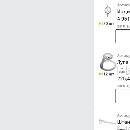
Артик
Индик
4 051
120 шт
вкл 
Артик
Лупа
112 шт
225,4
вкл 
Артик
Штан