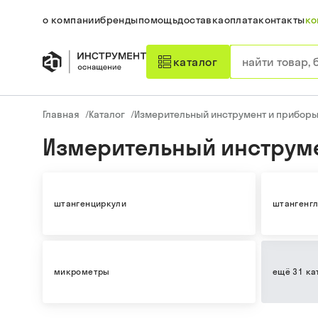
о компании
бренды
помощь
доставка
оплата
контакты
ко
каталог
Главная
/
Каталог
/
Измерительный инструмент и прибор
Измерительный инструм
штангенциркули
штангенг
микрометры
ещё 31 ка