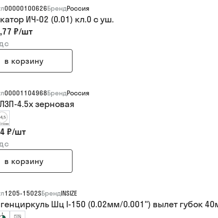
ул
00000100626
Бренд
Россия
атор ИЧ-02 (0.01) кл.0 с уш.
,77 ₽
/
шт
ндс
в корзину
ул
00001104968
Бренд
Россия
 ЛЗП-4.5х зерновая
4 ₽
/
шт
ндс
в корзину
ул
1205-1502S
Бренд
INSIZE
генциркуль Шц I-150 (0.02мм/0.001") вылет губок 40м