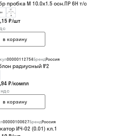
р пробка М 10.0х1.5 осн.ПР 6H т/с
,15 ₽
/
шт
ндс
в корзину
кул
00000112754
Бренд
Россия
лон радиусный №2
,94 ₽
/
компл
 ндс
в корзину
ул
00000100627
Бренд
Россия
атор ИЧ-02 (0.01) кл.1