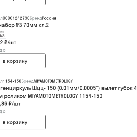
ул
00001242796
Бренд
Россия
набор №3 70мм кл.2
2 ₽
/
шт
ндс
в корзину
ул
1154-150
Бренд
MIYAMOTOMETROLOGY
генциркуль Шцц- 150 (0.01мм/0.0005") вылет губок
м роликом MIYAMOTOMETROLOGY 1154-150
,86 ₽
/
шт
ндс
в корзину