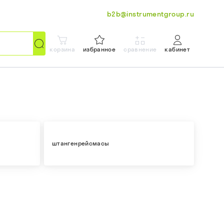
b2b@instrumentgroup.ru
корзина
избранное
сравнение
кабинет
штангенрейсмасы