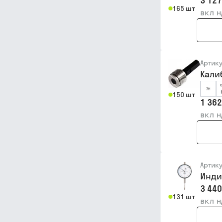
3 127
165 шт
вкл 
Артик
Калиб
150 шт
1 362
вкл 
Артик
Инди
3 440
131 шт
вкл 