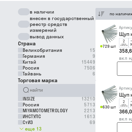
в наличии
по наличи
внесен в государственный
реестр средств
Артик
измерений
Щуп 
вывод данных
Страна
729 шт
Великобритания
15
358,6
Германия
9
вкл 
Китай
15449
Россия
7506
Тайвань
6
Торговая марка
Артик
Щуп 
INSIZE
13210
Россия
5713
630 шт
MIYAMOTOMETROLOGY
2213
366,0
ИНСТУЛС
1613
вкл 
СтИЗ
69
еще 13