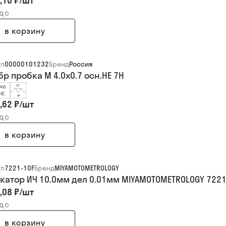
,10 ₽
/
шт
ндс
в корзину
ул
00000101232
Бренд
Россия
р пробка М 4.0х0.7 осн.НЕ 7H
,62 ₽
/
шт
ндс
в корзину
ул
7221-10F
Бренд
MIYAMOTOMETROLOGY
катор ИЧ 10.0мм дел 0.01мм MIYAMOTOMETROLOGY 7221
,08 ₽
/
шт
ндс
в корзину