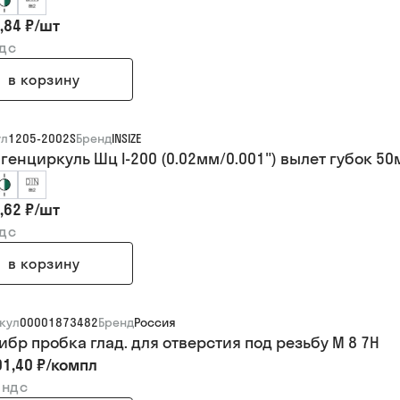
,84 ₽
/
шт
ндс
в корзину
ул
1205-2002S
Бренд
INSIZE
генциркуль Шц I-200 (0.02мм/0.001") вылет губок 50м
,62 ₽
/
шт
ндс
в корзину
кул
00001873482
Бренд
Россия
ибр пробка глад. для отверстия под резьбу М 8 7Н
01,40 ₽
/
компл
 ндс