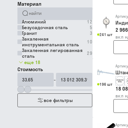
Материал
Артик
Алюминий
12
Индик
Безусадочная сталь
5
2 966
Гранит
3
241 шт
вкл 
Закаленная
10
инструментальная сталь
Закаленная легированная
29
сталь
еще 18
Артик
Стоимость
Штан
–
196 шт
18 08
вкл 
все фильтры
Артик