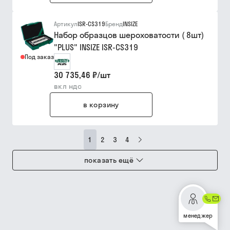
Артикул
ISR-CS319
Бренд
INSIZE
Набор образцов шероховатости ( 8шт)
"PLUS" INSIZE ISR-CS319
Под заказ
30 735,46 ₽
/
шт
вкл ндс
в корзину
1
2
3
4
показать ещё
менеджер