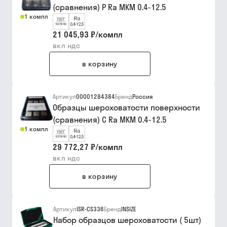
(сравнения) Р Ra МКМ 0.4-12.5
1 компл
21 045,93 ₽
/
компл
вкл ндс
в корзину
Артикул
00001284384
Бренд
Россия
Образцы шероховатости поверхности
(сравнения) С Ra МКМ 0.4-12.5
1 компл
29 772,27 ₽
/
компл
вкл ндс
в корзину
Артикул
ISR-CS336
Бренд
INSIZE
Набор образцов шероховатости ( 5шт)