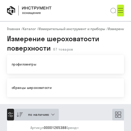
Главная
/
Каталог
/
Измерительный инструмент и приборы
/
Измерение ш
Измерение шероховатости
поверхности
67
товаров
профилометры
образцы шероховатости
по наличию
Артикул
00001265388
Бренд
--