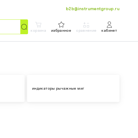
b2b@instrumentgroup.ru
корзина
избранное
сравнение
кабинет
индикаторы рычажные миг