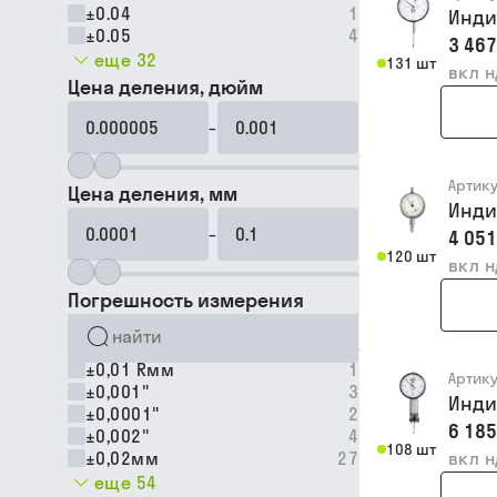
±0.04
1
Инди
±0.05
4
3 467
еще 32
131 шт
вкл 
Цена деления, дюйм
–
Артик
Цена деления, мм
Индик
–
4 051
120 шт
вкл 
Погрешность измерения
±0,01 Rмм
1
Артик
±0,001"
3
Инди
±0,0001"
2
6 185
±0,002"
4
108 шт
±0,02мм
27
вкл 
еще 54