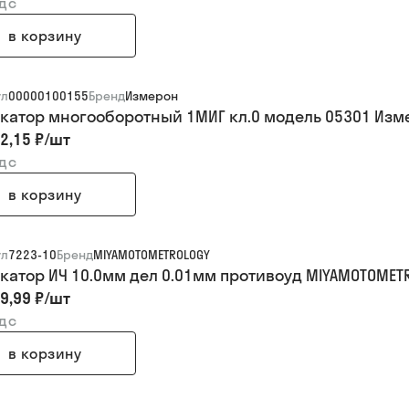
ндс
в корзину
ул
00000100155
Бренд
Измерон
катор многооборотный 1МИГ кл.0 модель 05301 Изм
2,15 ₽
/
шт
ндс
в корзину
ул
7223-10
Бренд
MIYAMOTOMETROLOGY
катор ИЧ 10.0мм дел 0.01мм противоуд MIYAMOTOMET
9,99 ₽
/
шт
ндс
в корзину