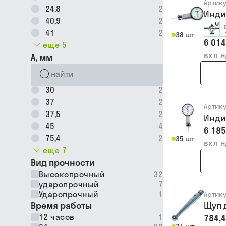
Артик
24,8
2
Инди
40,9
2
41
2
38 шт
6 014
еще 5
вкл 
A, мм
30
2
37
2
Артик
37,5
2
Инди
45
4
6 185
75,4
2
35 шт
вкл 
еще 7
Вид прочности
Высокопрочный
32
ударопрочный
7
Ударопрочный
1
Артик
Время работы
Щуп 
12 часов
1
784,4