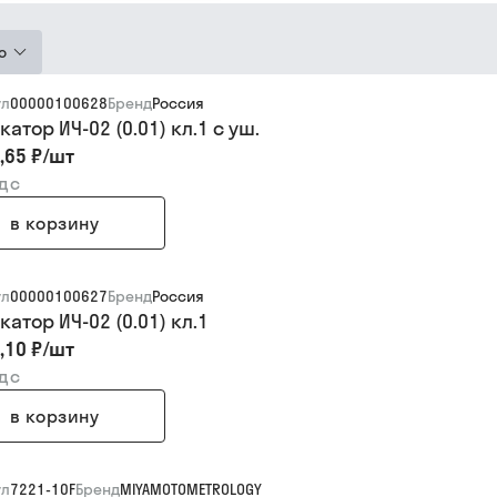
ю
ул
00000100628
Бренд
Россия
атор ИЧ-02 (0.01) кл.1 с уш.
,65 ₽
/
шт
ндс
в корзину
ул
00000100627
Бренд
Россия
атор ИЧ-02 (0.01) кл.1
,10 ₽
/
шт
ндс
в корзину
ул
7221-10F
Бренд
MIYAMOTOMETROLOGY