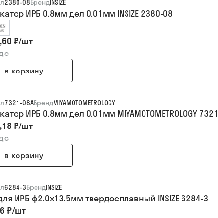
ул
2380-08
Бренд
INSIZE
катор ИРБ 0.8мм дел 0.01мм INSIZE 2380-08
,60 ₽
/
шт
ндс
в корзину
ул
7321-08А
Бренд
MIYAMOTOMETROLOGY
катор ИРБ 0.8мм дел 0.01мм MIYAMOTOMETROLOGY 7321
,18 ₽
/
шт
ндс
в корзину
ул
6284-3
Бренд
INSIZE
для ИРБ ф2.0х13.5мм твердосплавный INSIZE 6284-3
6 ₽
/
шт