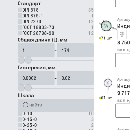
Стандарт
DIN 878
35
DIN 879-1
1
Артик
DIN 2270
12
Инди
ГОСТ 18833-73
1
ГОСТ 28798-90
12
71 шт
Общая длина (L), мм
3 750
вкл 
–
Гистерезис, мм
–
Артик
Инди
9 717
Шкала
67 шт
вкл 
0-10
10
0-15-0
3
0-25-0
2
Артик