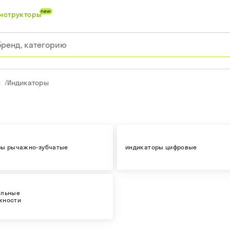
new
нструкторы
ы
/
Индикаторы
ры рычажно-зубчатые
индикаторы цифровые
ельные
жности