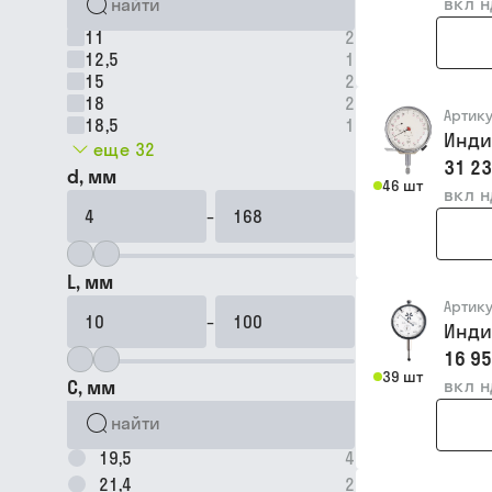
вкл 
11
2
12,5
1
15
2
18
2
Артик
18,5
1
Инди
еще 32
31 23
d, мм
46 шт
вкл 
–
L, мм
Артик
–
Инди
16 95
39 шт
C, мм
вкл 
19,5
4
21,4
2