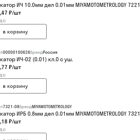
катор ИЧ 10.0мм дел 0.01мм MIYAMOTOMETROLOGY 7221
,47 ₽
/
шт
ндс
в корзину
ул
00000100626
Бренд
Россия
атор ИЧ-02 (0.01) кл.0 с уш.
,77 ₽
/
шт
ндс
в корзину
ул
7321-08
Бренд
MIYAMOTOMETROLOGY
катор ИРБ 0.8мм дел 0.01мм MIYAMOTOMETROLOGY 7321
,18 ₽
/
шт
ндс