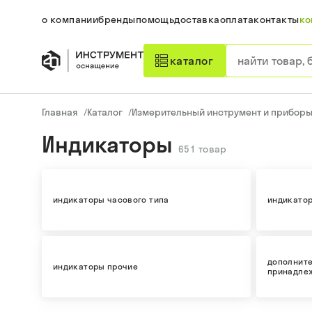
о компании
бренды
помощь
доставка
оплата
контакты
ко
каталог
Главная
/
Каталог
/
Измерительный инструмент и прибор
Индикаторы
651
товар
индикаторы часового типа
индикато
дополнит
индикаторы прочие
принадле