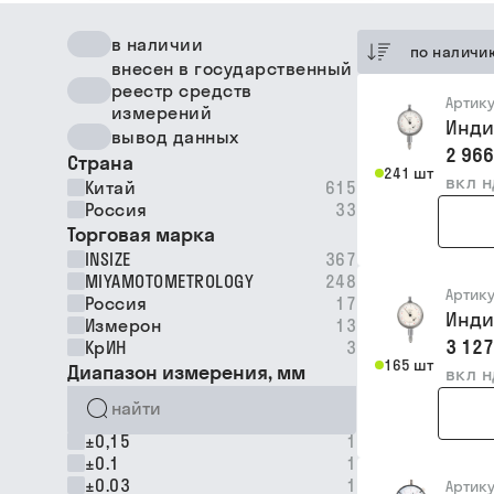
в наличии
по наличи
внесен в государственный
реестр средств
Артик
измерений
Индик
вывод данных
2 966
Страна
241 шт
вкл 
Китай
615
Россия
33
Торговая марка
INSIZE
367
MIYAMOTOMETROLOGY
248
Артик
Россия
17
Индик
Измерон
13
3 127
КрИН
3
165 шт
Диапазон измерения, мм
вкл 
±0,15
1
±0.1
1
±0.03
1
Артик