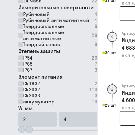
24 часа
22
31 шт
вкл 
Измерительные поверхности
Рубиновый
4
Рубиновый антимагнитный
1
Твердосплавные
6
Твердосплавные
Артик
26
антимагнитные
Инди
Твердый сплав
6
4 683
Степень защиты
30 шт
вкл 
IP54
20
IP65
7
IP67
3
Элемент питания
CR1632
2
Артик
CR2032
110
Инди
CR2033
3
4 600
аккумулятор
10
29 шт
вкл 
W, мм
–