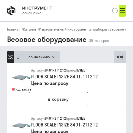
Главная
/
Каталог
/
Измерительный инструмент и приборы
/
Весовое обо
Весовое оборудование
35
товаров
по наличию
Артикул
8401-1T1212
Бренд
INSIZE
FLOOR SCALE INSIZE 8401-1T1212
Цена по запросу
Под заказ
в корзину
Артикул
8401-2T1212
Бренд
INSIZE
FLOOR SCALE INSIZE 8401-2T1212
Цена по запросу