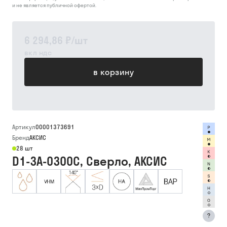
и не является публичной офертой.
6 294,86 ₽
/
шт
вкл ндс
в корзину
Артикул
00001373691
Бренд
АКСИС
28 шт
D1-3A-0300C, Сверло, АКСИС
?