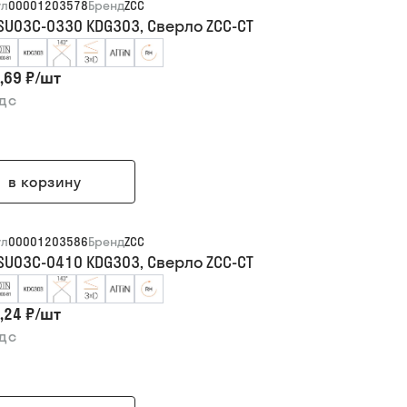
ул
00001203578
Бренд
ZCC
SU03C-0330 KDG303, Сверло ZCC-CT
,69 ₽
/
шт
ндс
в корзину
ул
00001203586
Бренд
ZCC
SU03C-0410 KDG303, Сверло ZCC-CT
,24 ₽
/
шт
ндс