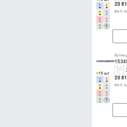
20 81
вкл 
?
Артик
1534
15 шт
20 81
вкл 
?