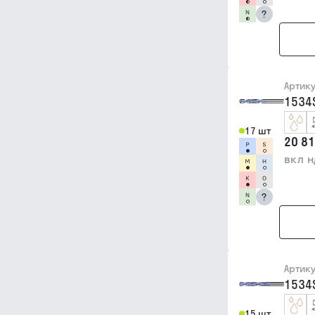
?
Артик
1534
17 шт
20 81
вкл 
?
Артик
1534
15 шт