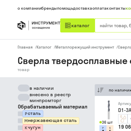
о компании
бренды
помощь
доставка
оплата
контакты
ко
каталог
Главная
/
Каталог
/
Металлорежущий инструмент
/
Сверл
Сверла твердосплавные с
товар
в наличии
по наличи
внесено в реестр
минпромторг
Артик
Обрабатываемый материал
D1-3A
сталь
нержавеющая сталь
36 шт
19 06
чугун