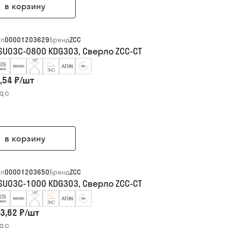
в корзину
ул
00001203629
Бренд
ZCC
SU03C-0800 KDG303, Сверло ZCC-CT
,54 ₽
/
шт
ндс
в корзину
ул
00001203650
Бренд
ZCC
SU03C-1000 KDG303, Сверло ZCC-CT
3,62 ₽
/
шт
ндс