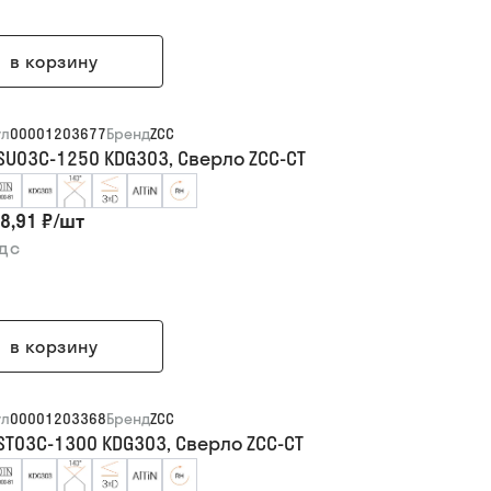
в корзину
ул
00001203677
Бренд
ZCC
SU03C-1250 KDG303, Сверло ZCC-CT
8,91 ₽
/
шт
ндс
в корзину
ул
00001203368
Бренд
ZCC
ST03C-1300 KDG303, Сверло ZCC-CT