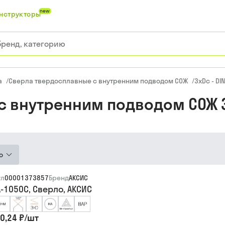
new
нструкторы
а
/
Сверла твердосплавные с внутренним подводом СОЖ
/
3xDc - DI
 внутренним подводом СОЖ 3xD
ю
ул
00001373857
Бренд
АКСИС
-1050C, Сверло, АКСИС
0,24 ₽
/
шт