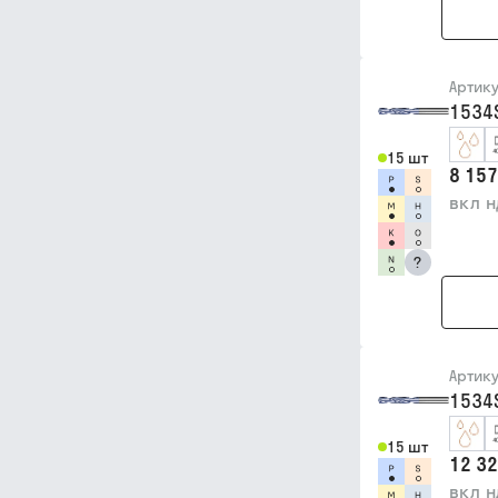
Артик
1534
15 шт
8 157
вкл 
?
Артик
1534
15 шт
12 32
вкл 