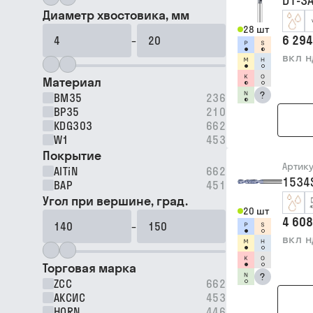
D1-3A
Диаметр хвостовика, мм
28 шт
6 294
–
вкл 
Материал
?
BM35
236
BP35
210
KDG303
662
W1
453
Покрытие
Артик
AlTiN
662
1534
BAP
451
Угол при вершине, град.
20 шт
4 608
–
вкл 
Торговая марка
?
ZCC
662
АКСИС
453
HORN
446