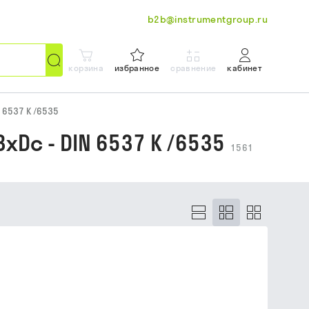
b2b@instrumentgroup.ru
корзина
избранное
сравнение
кабинет
N 6537 K /6535
c - DIN 6537 K /6535
1561