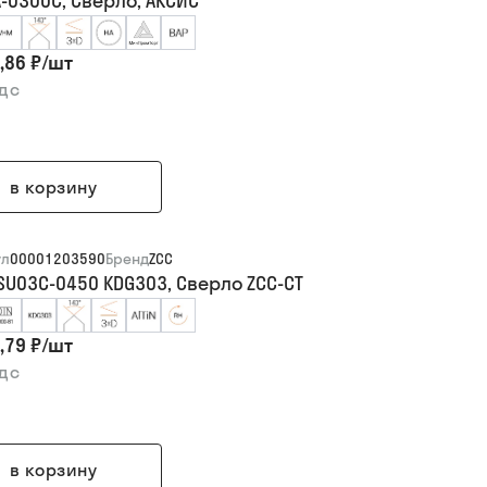
-0300C, Сверло, АКСИС
,86 ₽
/
шт
ндс
в корзину
ул
00001203590
Бренд
ZCC
SU03C-0450 KDG303, Сверло ZCC-CT
,79 ₽
/
шт
ндс
в корзину