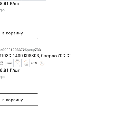
8,91 ₽
/
шт
ндс
в корзину
ул
00001203372
Бренд
ZCC
ST03C-1400 KDG303, Сверло ZCC-CT
8,91 ₽
/
шт
ндс
в корзину