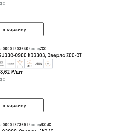
ндс
в корзину
ул
00001203640
Бренд
ZCC
SU03C-0900 KDG303, Сверло ZCC-CT
3,62 ₽
/
шт
ндс
в корзину
ул
00001373691
Бренд
АКСИС