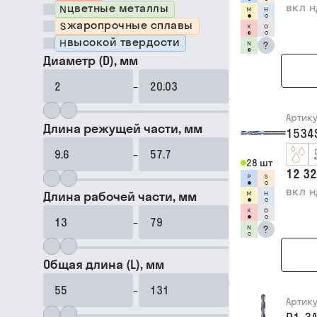
вкл 
цветные металлы
жаропрочные сплавы
высокой твердости
?
Диаметр (D), мм
–
Артик
Длина режущей части, мм
1534
–
28 шт
12 32
вкл 
Длина рабочей части, мм
–
?
Общая длина (L), мм
–
Артик