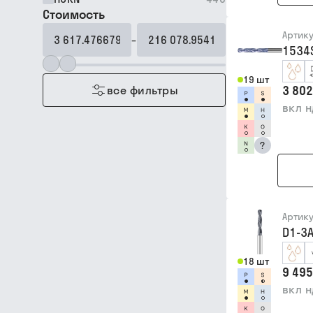
Стоимость
Артик
–
1534
19 шт
3 802
все фильтры
вкл 
?
Артик
D1-3A
18 шт
9 495
вкл 