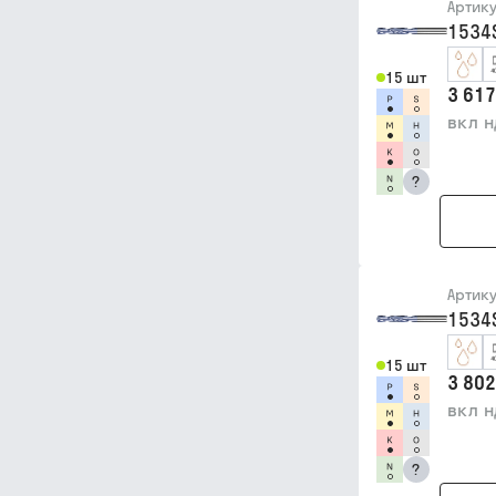
Артик
1534
15 шт
3 617
вкл 
?
Артик
1534
15 шт
3 802
вкл 
?