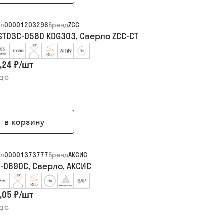
ул
00001203296
Бренд
ZCC
ST03C-0580 KDG303, Сверло ZCC-CT
,24 ₽
/
шт
ндс
в корзину
ул
00001373777
Бренд
АКСИС
-0690C, Сверло, АКСИС
,05 ₽
/
шт
ндс