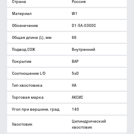
Страна
Россия
Материал
W1
Обозначение
D1-5A-0300C
Общая длина (L), мм
66
Подвод СОЖ
Внутренний
Покрытие
BAP
Соотношение L/D
5xD
Тип хвостовика
HA
Торговая марка
АКСИС
Угол при вершине, град.
140
Цилиндрический
Хвостовик
хвостовик