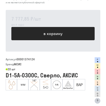
и не является публичной офертой.
7 777,85 ₽
/
шт
вкл ндс
в корзину
Артикул
00001374124
Бренд
АКСИС
20 шт
D1-5A-0300C, Сверло, АКСИС
?