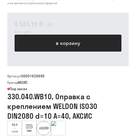
и не является публичной офертой.
6 583,10 ₽
/
шт
вкл ндс
в корзину
Артикул
00001626690
Бренд
АКСИС
Под заказ
330.040.WB10, Оправка с
креплением WELDON ISO30
DIN2080 d=10 A=40, АКСИС