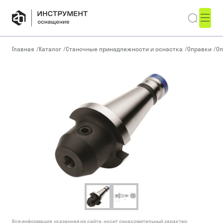
Главная
/
Каталог
/
Станочные принадлежности и оснастка
/
Оправки
/
Оп
Вся информация, указанная на сайте, носит ознакомительный характер