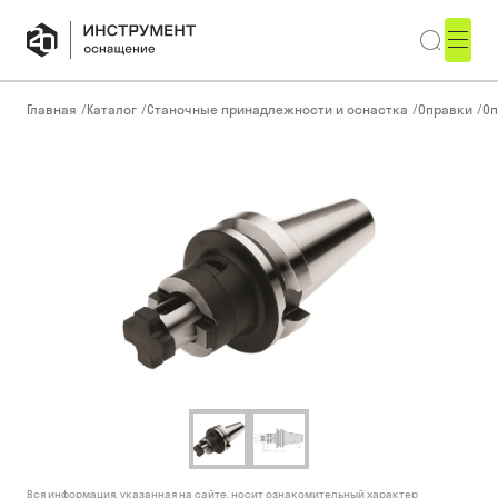
Главная
/
Каталог
/
Станочные принадлежности и оснастка
/
Оправки
/
Оп
Вся информация, указанная на сайте, носит ознакомительный характер