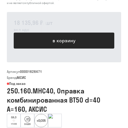
и не является публичной офертой.
18 135,96 ₽
/
шт
вкл ндс
в корзину
Артикул
00001626471
Бренд
АКСИС
Под заказ
250.160.MHC40, Оправка
комбинированная BT50 d=40
A=160, АКСИС