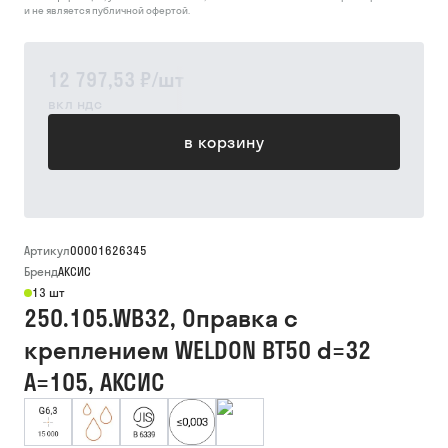
и не является публичной офертой.
12 797,53 ₽
/
шт
вкл ндс
в корзину
Артикул
00001626345
Бренд
АКСИС
13 шт
250.105.WB32, Оправка с
креплением WELDON BT50 d=32
A=105, АКСИС