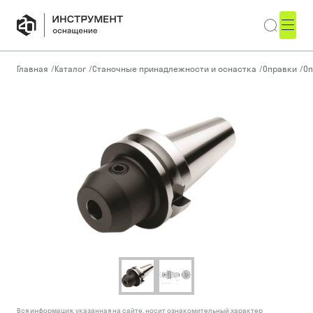
Главная
/
Каталог
/
Станочные принадлежности и оснастка
/
Оправки
/
Оп
Вся информация, указанная на сайте, носит ознакомительный характер