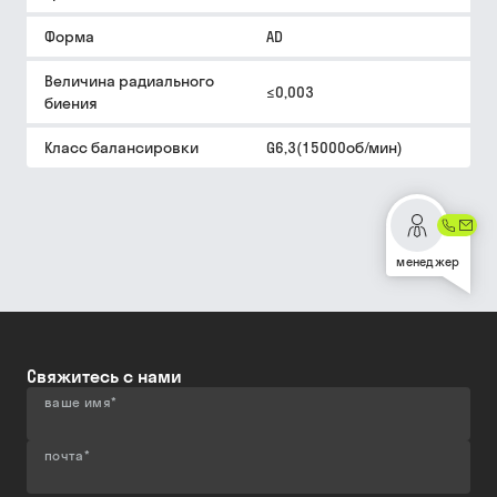
Форма
AD
Величина радиального
≤0,003
биения
Класс балансировки
G6,3(15000об/мин)
менеджер
Свяжитесь с нами
ваше имя
*
почта
*