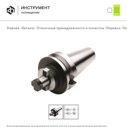
Главная
/
Каталог
/
Станочные принадлежности и оснастка
/
Оправки
/
Оп
Вся информация, указанная на сайте, носит ознакомительный характер