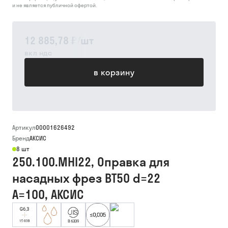
и не является публичной офертой.
12 885,78 ₽
/
шт
вкл ндс
в корзину
Артикул
00001626492
Бренд
АКСИС
8 шт
250.100.MHI22, Оправка для
насадных фрез BT50 d=22
A=100, АКСИС