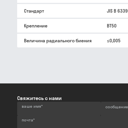
Стандарт
JIS B 6339
Крепление
BT50
Величина радиального биения
≤0,005
Свяжитесь с нами
ваше имя
*
сообщени
почта
*