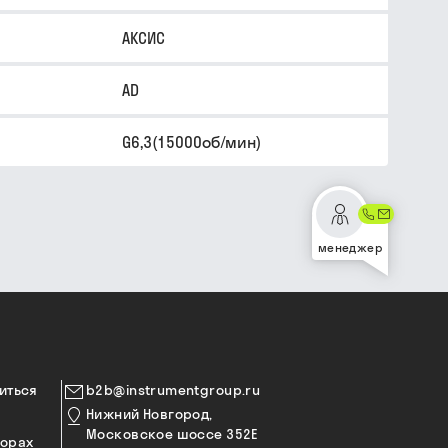
АКСИС
AD
G6,3(15000об/мин)
менеджер
иться
b2b@instrumentgroup.ru
Нижний Новгород,
Московское шоссе 352Е
торах