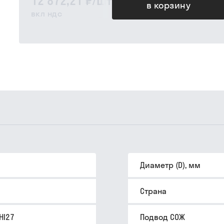
12 872,21 ₽
/
шт
в корзину
вкл ндс
Диаметр (D), мм
Страна
HI27
Подвод СОЖ