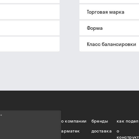
Торговая марка
Форма
Класс балансировки
е
*
о компании
бренды
как подел
арматек
доставка
о
конструк