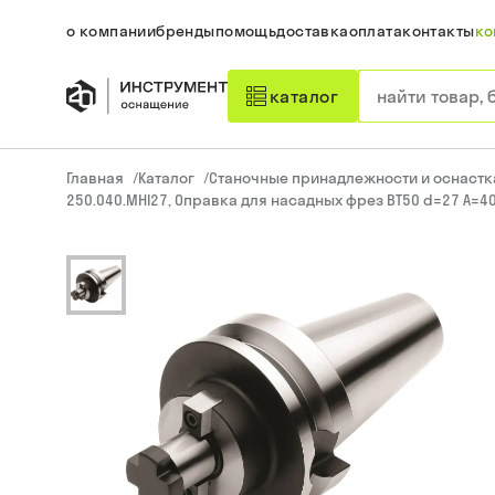
о компании
бренды
помощь
доставка
оплата
контакты
ко
каталог
Главная
/
Каталог
/
Станочные принадлежности и оснастк
250.040.MHI27, Оправка для насадных фрез BT50 d=27 A=40