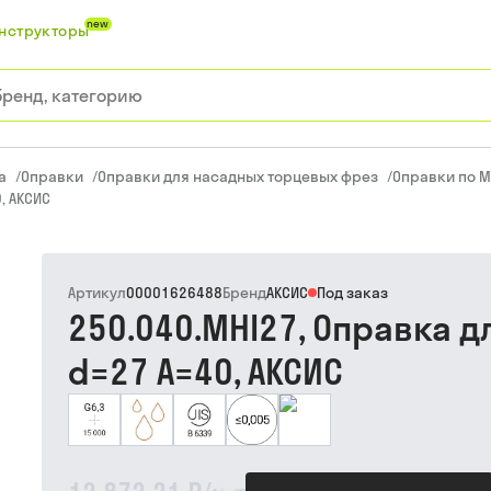
new
нструкторы
а
/
Оправки
/
Оправки для насадных торцевых фрез
/
Оправки по M
, АКСИС
Артикул
00001626488
Бренд
АКСИС
Под заказ
250.040.MHI27, Оправка 
d=27 A=40, АКСИС