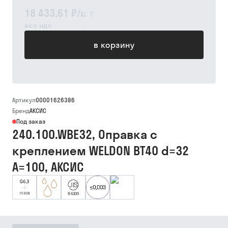
18 433,61 ₽
/
шт
вкл ндс
в корзину
Артикул
00001626386
Бренд
АКСИС
Под заказ
240.100.WBE32, Оправка с
креплением WELDON BT40 d=32
A=100, АКСИС