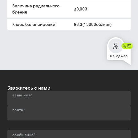
Величина радиального
≤0,003
биения
Класс балансировки
G6,3(15000об/мин)
менеджер
Свяжитесь с нами
ваше имя
*
почта
*
сообщение
*