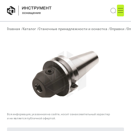
Главная
/
Каталог
/
Станочные принадлежности и оснастка
/
Оправки
/
Оп
Вся информация, указанная на сайте, носит ознакомительный характер
и не является публичной офертой.