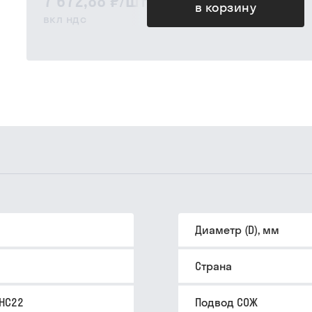
7 672,88 ₽
/
шт
в корзину
вкл ндс
Диаметр (D), мм
Страна
MHC22
Подвод СОЖ