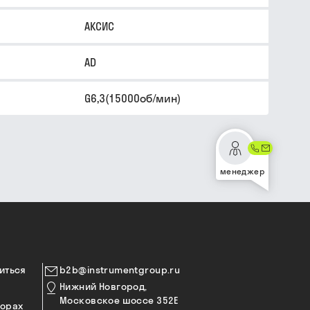
АКСИС
AD
G6,3(15000об/мин)
менеджер
иться
b2b@instrumentgroup.ru
Нижний Новгород,
Московское шоссе 352Е
торах