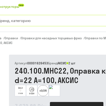
new
нструкторы
а
/
Оправки
/
Оправки для насадных торцевых фрез
/
Оправки по M
0, АКСИС
Артикул
00001626453
Бренд
АКСИС
2 шт
240.100.MHC22, Оправка
d=22 A=100, АКСИС