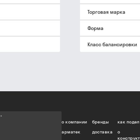
Торговая марка
Форма
Класс балансировки
е
*
о компании
бренды
как подел
арматек
доставка
о
конструк