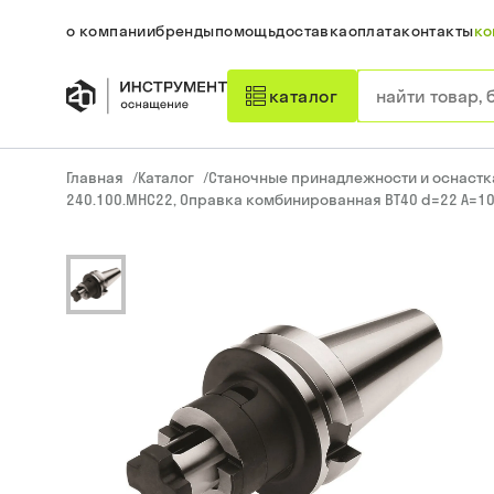
о компании
бренды
помощь
доставка
оплата
контакты
ко
каталог
Главная
/
Каталог
/
Станочные принадлежности и оснастк
240.100.MHC22, Оправка комбинированная BT40 d=22 A=10