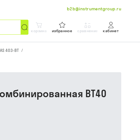
b2b@instrumentgroup.ru
корзина
избранное
сравнение
кабинет
AS 403-BT
/
 комбинированная BT40