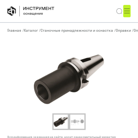
Главная
/
Каталог
/
Станочные принадлежности и оснастка
/
Оправки
/
Оп
Вся информация, указанная на сайте, носит ознакомительный характер