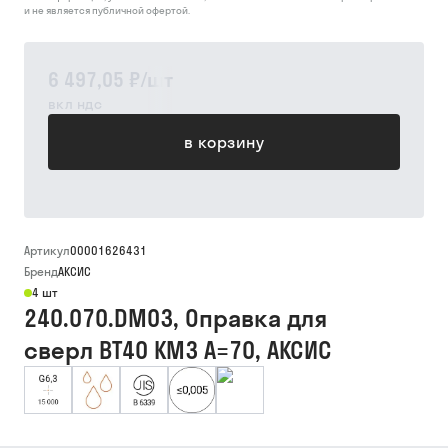
и не является публичной офертой.
6 497,05 ₽
/
шт
вкл ндс
в корзину
Артикул
00001626431
Бренд
АКСИС
4 шт
240.070.DM03, Оправка для
сверл BT40 КМ3 A=70, АКСИС