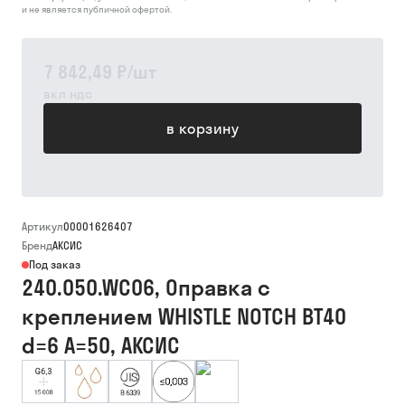
и не является публичной офертой.
7 842,49 ₽
/
шт
вкл ндс
в корзину
Артикул
00001626407
Бренд
АКСИС
Под заказ
240.050.WC06, Оправка с
креплением WHISTLE NOTCH BT40
d=6 A=50, АКСИС