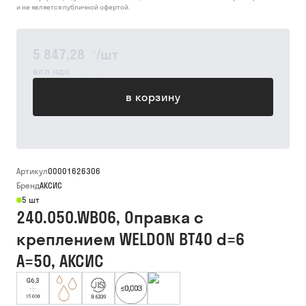
и не является публичной офертой.
5 847,28 ₽
/
шт
вкл ндс
в корзину
Артикул
00001626306
Бренд
АКСИС
5 шт
240.050.WB06, Оправка с
креплением WELDON BT40 d=6
A=50, АКСИС