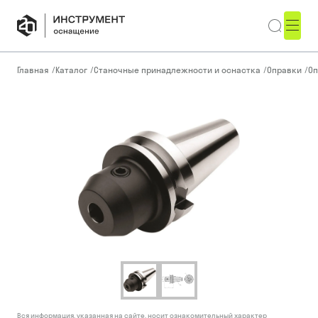
Главная
/
Каталог
/
Станочные принадлежности и оснастка
/
Оправки
/
Оп
Вся информация, указанная на сайте, носит ознакомительный характер