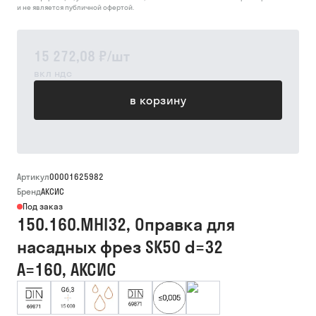
и не является публичной офертой.
15 272,08 ₽
/
шт
вкл ндс
в корзину
Артикул
00001625982
Бренд
АКСИС
Под заказ
150.160.MHI32, Оправка для
насадных фрез SK50 d=32
A=160, АКСИС