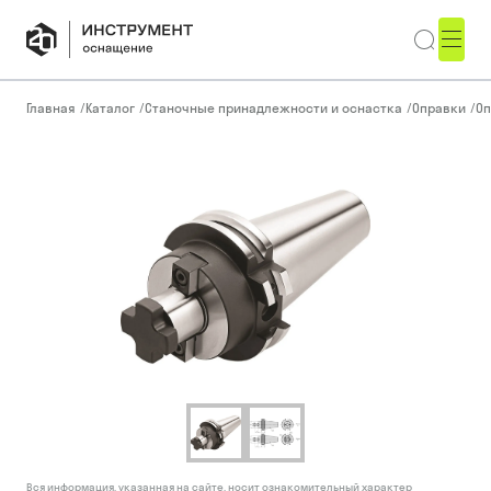
Главная
/
Каталог
/
Станочные принадлежности и оснастка
/
Оправки
/
Оп
Вся информация, указанная на сайте, носит ознакомительный характер