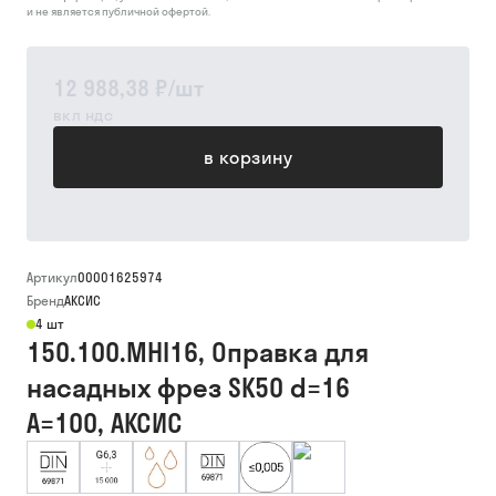
и не является публичной офертой.
12 988,38 ₽
/
шт
вкл ндс
в корзину
Артикул
00001625974
Бренд
АКСИС
4 шт
150.100.MHI16, Оправка для
насадных фрез SK50 d=16
A=100, АКСИС