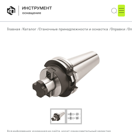
Главная
/
Каталог
/
Станочные принадлежности и оснастка
/
Оправки
/
Оп
Вся информация, указанная на сайте, носит ознакомительный характер