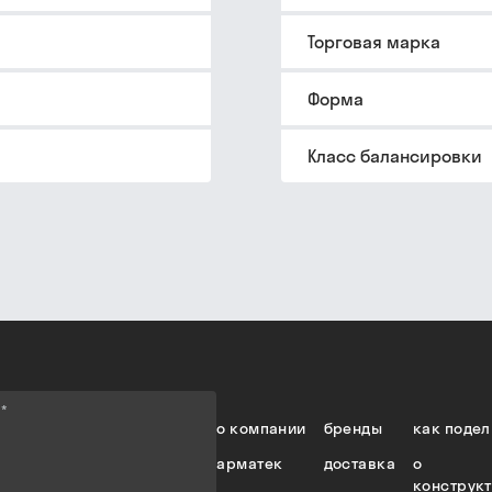
Торговая марка
Форма
Класс балансировки
е
*
о компании
бренды
как подел
арматек
доставка
о
конструк