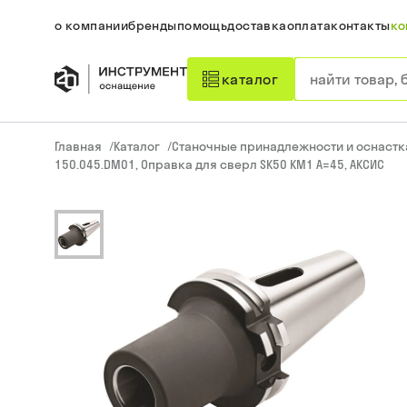
о компании
бренды
помощь
доставка
оплата
контакты
ко
каталог
Главная
/
Каталог
/
Станочные принадлежности и оснастк
150.045.DM01, Оправка для сверл SK50 КМ1 A=45, АКСИС