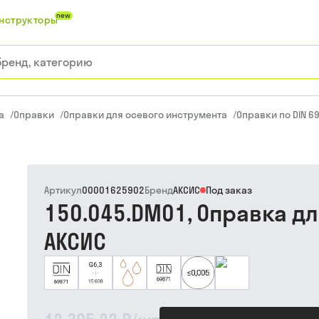
new
нструкторы
а
/
Оправки
/
Оправки для осевого инструмента
/
Оправки по DIN 69
Артикул
00001625902
Бренд
АКСИС
Под заказ
150.045.DM01, Оправка дл
АКСИС