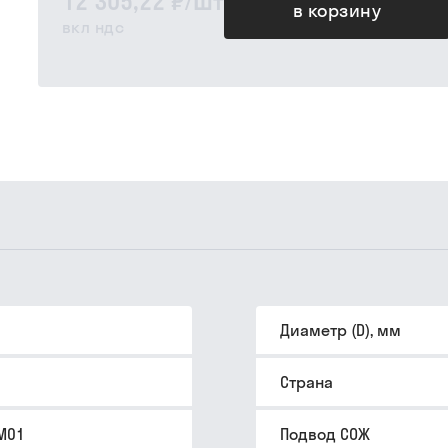
12 305,22 ₽
/
шт
в корзину
вкл ндс
Диаметр (D), мм
Страна
DM01
Подвод СОЖ