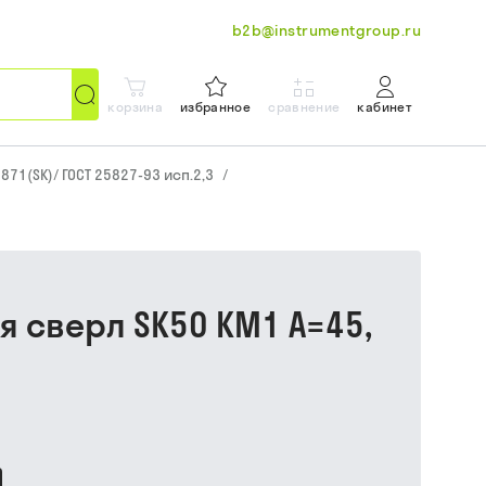
b2b@instrumentgroup.ru
корзина
избранное
сравнение
кабинет
871(SK)/ ГОСТ 25827-93 исп.2,3
/
я сверл SK50 КМ1 A=45,