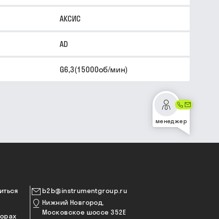
АКСИС
AD
G6,3(15000об/мин)
менеджер
иться
b2b@instrumentgroup.ru
Нижний Новгород,
Московское шоссе 352Е
торах