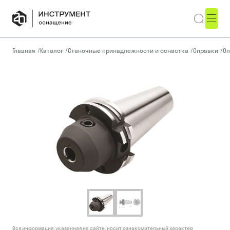
Главная
/
Каталог
/
Станочные принадлежности и оснастка
/
Оправки
/
Оп
Вся информация, указанная на сайте, носит ознакомительный характер