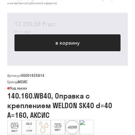
и не является публичной офертой.
13 250,89 ₽
/
шт
вкл ндс
в корзину
Артикул
00001625814
Бренд
АКСИС
Под заказ
140.160.WB40, Оправка с
креплением WELDON SK40 d=40
A=160, АКСИС