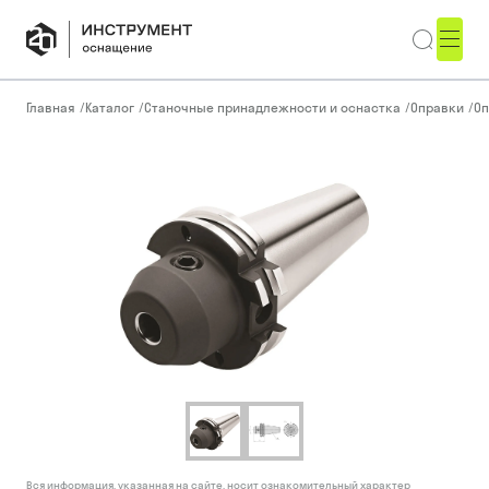
Главная
/
Каталог
/
Станочные принадлежности и оснастка
/
Оправки
/
Оп
Вся информация, указанная на сайте, носит ознакомительный характер