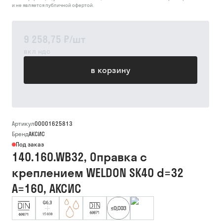
и не является публичной офертой.
9 258,75 ₽
/
шт
вкл ндс
в корзину
Артикул
00001625813
Бренд
АКСИС
Под заказ
140.160.WB32, Оправка с
креплением WELDON SK40 d=32
A=160, АКСИС