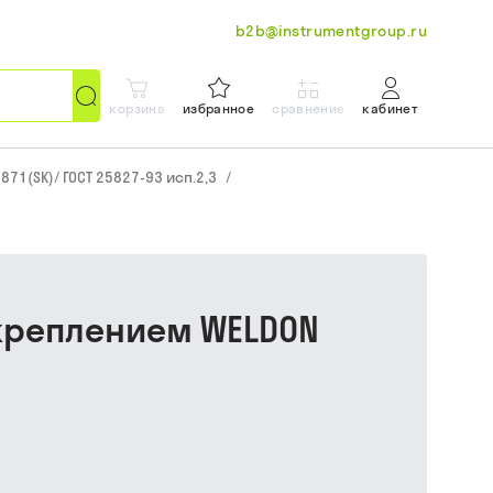
b2b@instrumentgroup.ru
корзина
избранное
сравнение
кабинет
871(SK)/ ГОСТ 25827-93 исп.2,3
/
 креплением WELDON