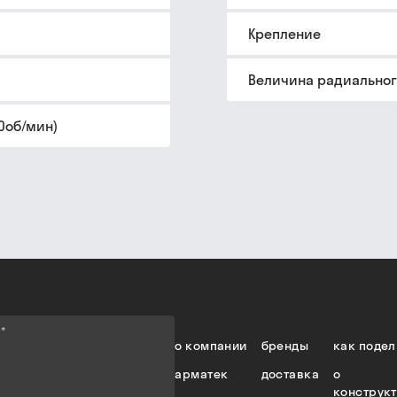
Крепление
Величина радиальног
0об/мин)
е
*
о компании
бренды
как подел
арматек
доставка
о
конструк