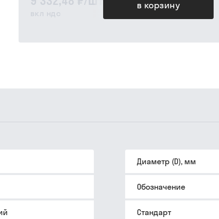
9 332,48 ₽
/
шт
в корзину
вкл ндс
Диаметр (D), мм
Обозначение
ий
Стандарт