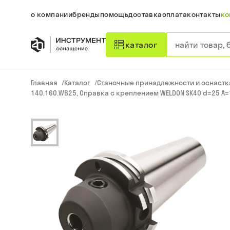
о компании
бренды
помощь
доставка
оплата
контакты
ко
каталог
Главная
/
Каталог
/
Станочные принадлежности и оснастк
140.160.WB25, Оправка с креплением WELDON SK40 d=25 A=