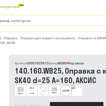
new
нструкторы
а
/
Оправки
/
Оправки для осевого инструмента
/
Оправки по DIN 69
160, АКСИС
Артикул
00001625812
Бренд
АКСИС
Под заказ
140.160.WB25, Оправка с
SK40 d=25 A=160, АКСИС