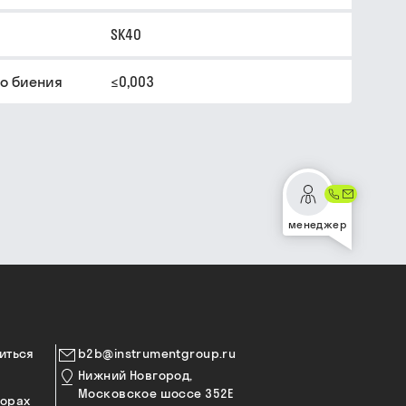
SK40
о биения
≤0,003
менеджер
иться
b2b@instrumentgroup.ru
Нижний Новгород,
Московское шоссе 352Е
торах