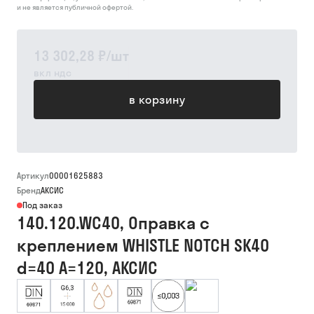
и не является публичной офертой.
13 302,28 ₽
/
шт
вкл ндс
в корзину
Артикул
00001625883
Бренд
АКСИС
Под заказ
140.120.WC40, Оправка с
креплением WHISTLE NOTCH SK40
d=40 A=120, АКСИС