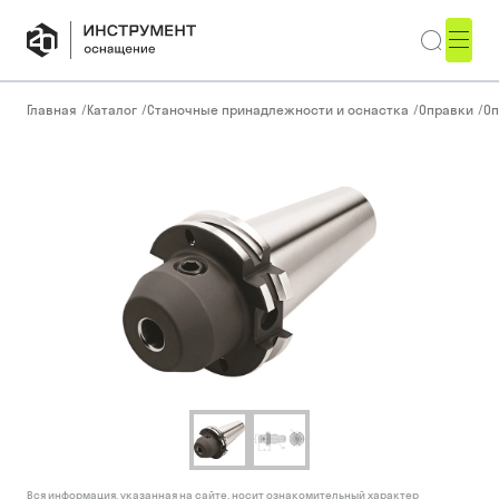
Главная
/
Каталог
/
Станочные принадлежности и оснастка
/
Оправки
/
Оп
Вся информация, указанная на сайте, носит ознакомительный характер