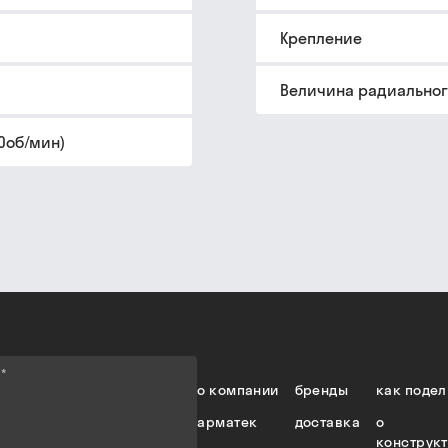
Крепление
Величина радиальног
0об/мин)
е
*
о компании
бренды
как подел
арматек
доставка
о
конструк