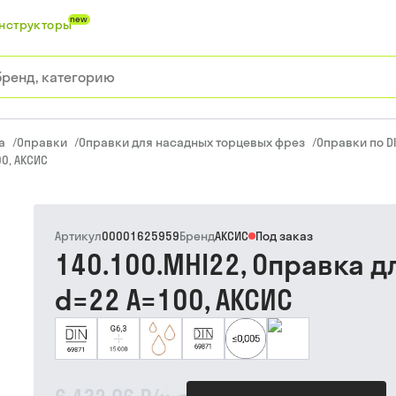
new
нструкторы
а
/
Оправки
/
Оправки для насадных торцевых фрез
/
Оправки по DI
0, АКСИС
Артикул
00001625959
Бренд
АКСИС
Под заказ
140.100.MHI22, Оправка 
d=22 A=100, АКСИС