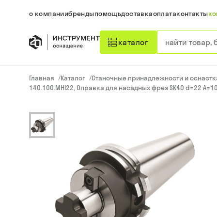
о компании
бренды
помощь
доставка
оплата
контакты
ко
каталог
Главная
/
Каталог
/
Станочные принадлежности и оснастк
140.100.MHI22, Оправка для насадных фрез SK40 d=22 A=10