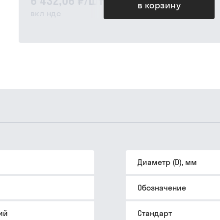
6 432,06 ₽
/
шт
в корзину
вкл ндс
Диаметр (D), мм
Обозначение
ий
Стандарт