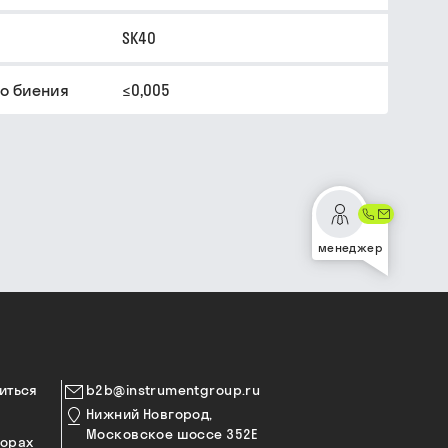
SK40
о биения
≤0,005
менеджер
иться
b2b@instrumentgroup.ru
Нижний Новгород,
Московское шоссе 352Е
торах