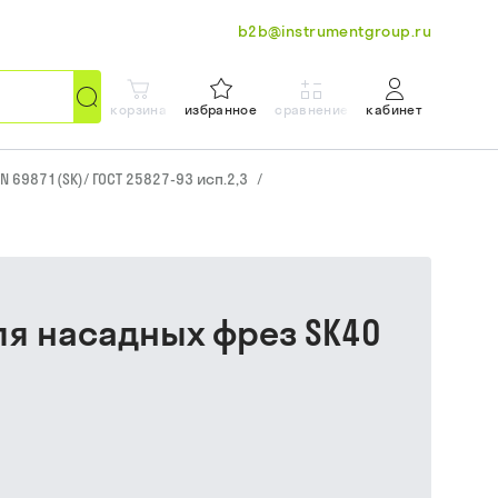
b2b@instrumentgroup.ru
корзина
избранное
сравнение
кабинет
N 69871(SK)/ ГОСТ 25827-93 исп.2,3
/
для насадных фрез SK40