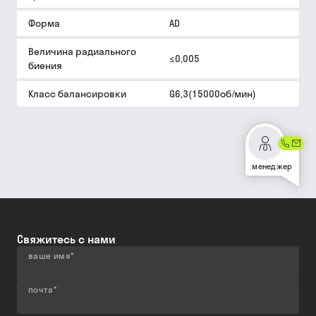
Форма
AD
Величина радиального
≤0,005
биения
Класс балансировки
G6,3(15000об/мин)
менеджер
Свяжитесь с нами
ваше имя
*
почта
*