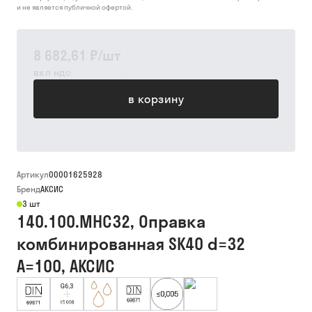
и не является публичной офертой.
8 682,61 ₽
/
шт
вкл ндс
в корзину
Артикул
00001625928
Бренд
АКСИС
3 шт
140.100.MHC32, Оправка
комбинированная SK40 d=32
A=100, АКСИС