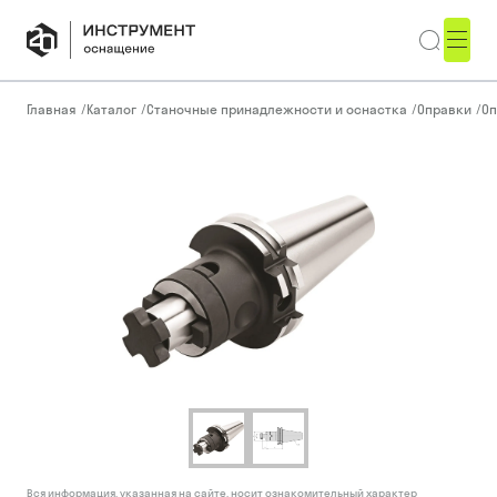
Главная
/
Каталог
/
Станочные принадлежности и оснастка
/
Оправки
/
Оп
Вся информация, указанная на сайте, носит ознакомительный характер