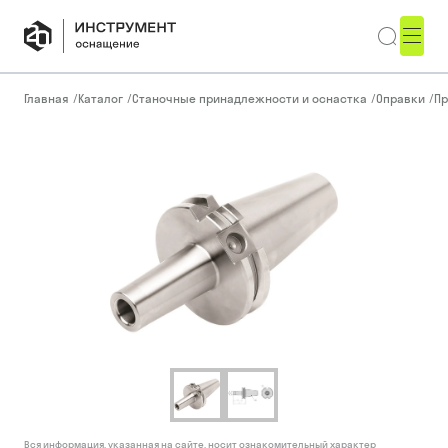
Главная
/
Каталог
/
Станочные принадлежности и оснастка
/
Оправки
/
Пр
Вся информация, указанная на сайте, носит ознакомительный характер