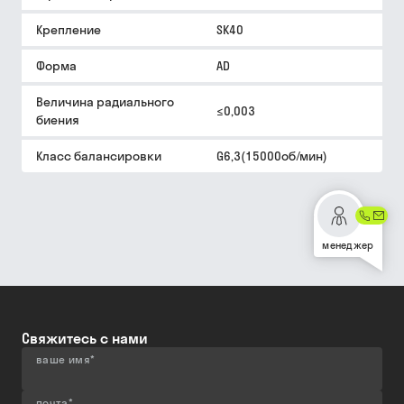
Крепление
SK40
Форма
AD
Величина радиального
≤0,003
биения
Класс балансировки
G6,3(15000об/мин)
менеджер
Свяжитесь с нами
ваше имя
*
почта
*