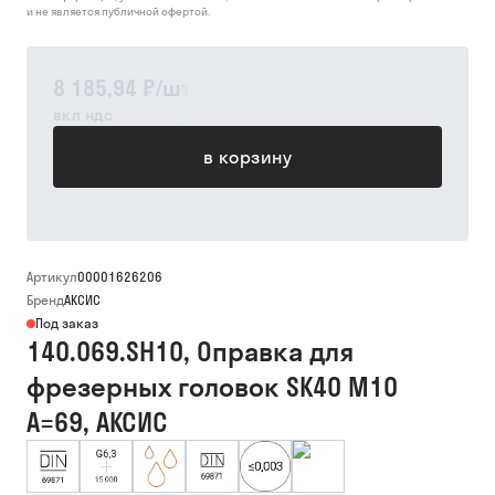
и не является публичной офертой.
8 185,94 ₽
/
шт
вкл ндс
в корзину
Артикул
00001626206
Бренд
АКСИС
Под заказ
140.069.SH10, Оправка для
фрезерных головок SK40 M10
A=69, АКСИС