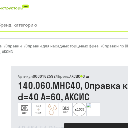
new
нструкторы
а
/
Оправки
/
Оправки для насадных торцевых фрез
/
Оправки по DI
, АКСИС
Артикул
00001625924
Бренд
АКСИС
3 шт
140.060.MHC40, Оправка
d=40 A=60, АКСИС