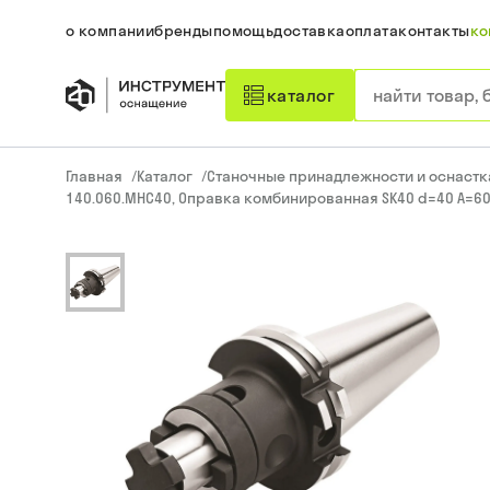
о компании
бренды
помощь
доставка
оплата
контакты
ко
каталог
Главная
/
Каталог
/
Станочные принадлежности и оснастк
140.060.MHC40, Оправка комбинированная SK40 d=40 A=60