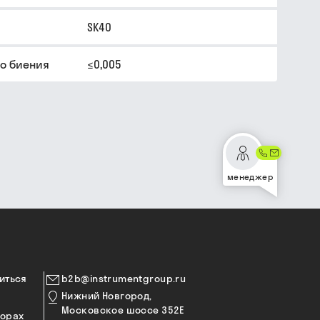
SK40
о биения
≤0,005
менеджер
иться
b2b@instrumentgroup.ru
Нижний Новгород,
Московское шоссе 352Е
торах