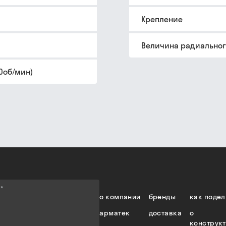
Крепление
Величина радиальног
0об/мин)
е
*
о компании
бренды
как подел
арматек
доставка
о
конструк