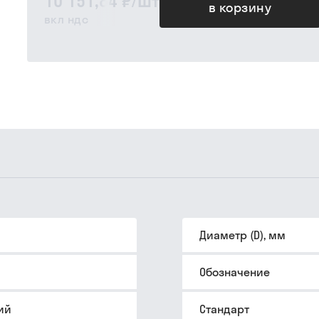
10 151,84 ₽
/
шт
в корзину
вкл ндс
Диаметр (D), мм
Обозначение
ий
Стандарт