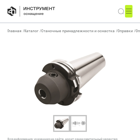
Главная
/
Каталог
/
Станочные принадлежности и оснастка
/
Оправки
/
Оп
Вся информация, указанная на сайте, носит ознакомительный характер