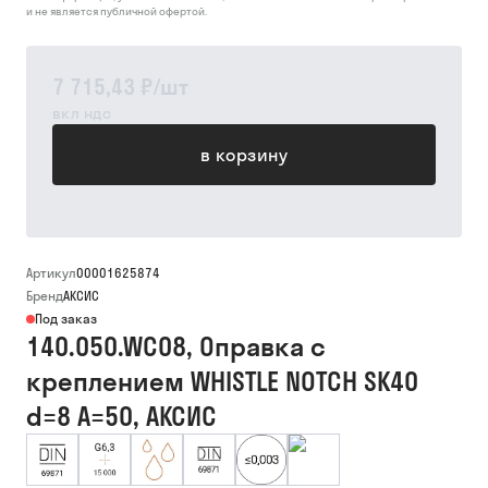
и не является публичной офертой.
7 715,43 ₽
/
шт
вкл ндс
в корзину
Артикул
00001625874
Бренд
АКСИС
Под заказ
140.050.WC08, Оправка с
креплением WHISTLE NOTCH SK40
d=8 A=50, АКСИС