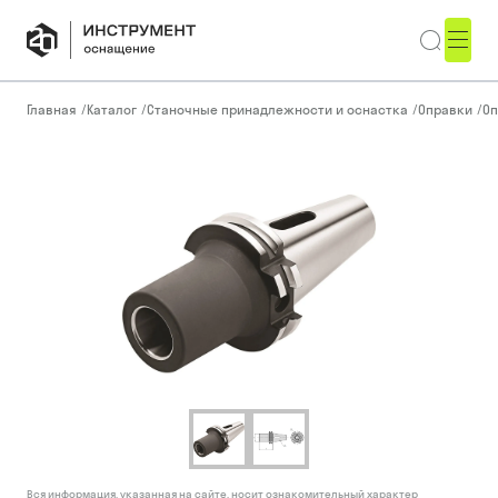
Главная
/
Каталог
/
Станочные принадлежности и оснастка
/
Оправки
/
Оп
Вся информация, указанная на сайте, носит ознакомительный характер