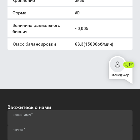
Крепление
SK30
Форма
AD
Величина радиального
≤0,005
биения
Класс балансировки
G6,3(15000об/мин)
менеджер
Свяжитесь с нами
ваше имя
*
почта
*