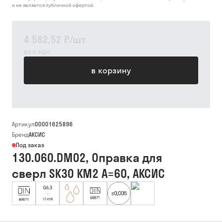
и не является публичной офертой.
4 582,52 ₽
/
шт
вкл ндс
в корзину
Артикул
00001625896
Бренд
АКСИС
Под заказ
130.060.DM02, Оправка для
сверл SK30 КМ2 A=60, АКСИС