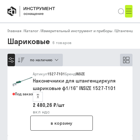
Главная
/
Каталог
/
Измерительный инструмент и приборы
/
Штангенцирк
Шариковые
6
товаров
по наличию
Артикул
1527-T101
Бренд
INSIZE
Наконечники для штангенциркуля
шариковые ф1/16” INSIZE 1527-T101
Под заказ
2 480,26 ₽
/
шт
вкл ндс
в корзину