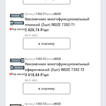
Артикул
7392-T1
Бренд
INSIZE
Наконечник многофункциональный
плоский (2шт) INSIZE 7392-T1
Под заказ
2 826,74 ₽
/
шт
вкл ндс
в корзину
Артикул
7392-T2
Бренд
INSIZE
Наконечник многофункциональный
сферический (2шт) INSIZE 7392-T2
Под заказ
3 418,44 ₽
/
шт
вкл ндс
в корзину
Артикул
7392-T3
Бренд
INSIZE