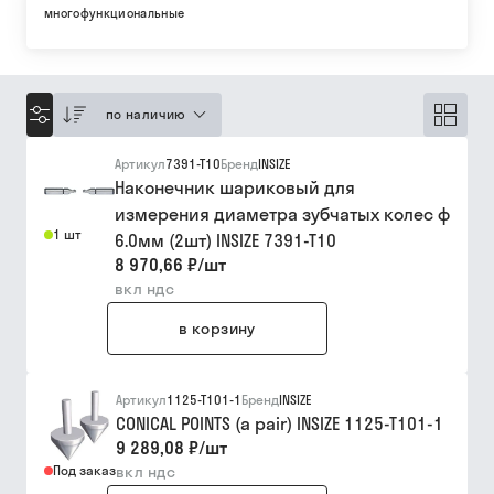
многофункциональные
по наличию
Артикул
7391-T10
Бренд
INSIZE
Наконечник шариковый для
измерения диаметра зубчатых колес ф
1 шт
6.0мм (2шт) INSIZE 7391-T10
8 970,66 ₽
/
шт
вкл ндс
в корзину
Артикул
1125-T101-1
Бренд
INSIZE
CONICAL POINTS (a pair) INSIZE 1125-T101-1
9 289,08 ₽
/
шт
Под заказ
вкл ндс