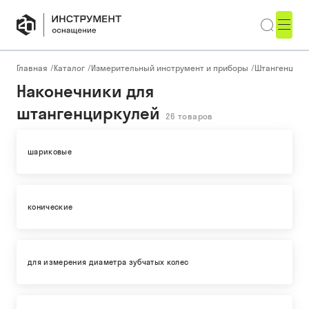
Главная
/
Каталог
/
Измерительный инструмент и приборы
/
Штангенцирк
Наконечники для
штангенциркулей
26
товаров
шариковые
конические
для измерения диаметра зубчатых колес