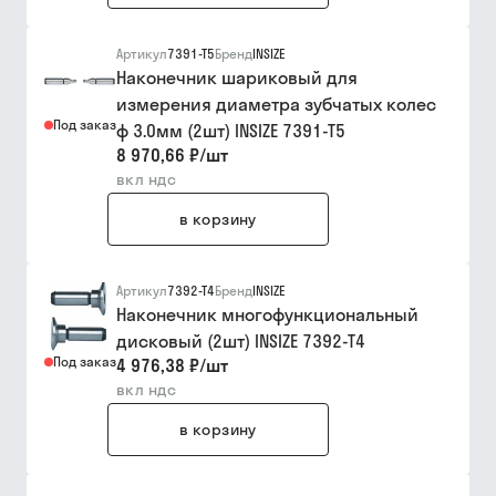
Артикул
7391-T5
Бренд
INSIZE
Наконечник шариковый для
измерения диаметра зубчатых колес
Под заказ
ф 3.0мм (2шт) INSIZE 7391-T5
8 970,66 ₽
/
шт
вкл ндс
в корзину
Артикул
7392-T4
Бренд
INSIZE
Наконечник многофункциональный
дисковый (2шт) INSIZE 7392-T4
Под заказ
4 976,38 ₽
/
шт
вкл ндс
в корзину