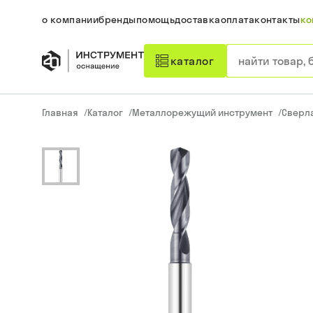
о компании
бренды
помощь
доставка
оплата
контакты
ко
каталог
Главная
/
Каталог
/
Металлорежущий инструмент
/
Сверл