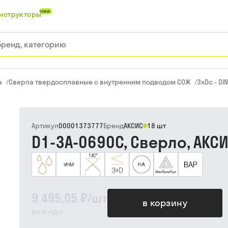
new
нструкторы
а
/
Сверла твердосплавные с внутренним подводом СОЖ
/
3xDc - DI
Артикул
00001373777
Бренд
АКСИС
18 шт
D1-3A-0690C, Сверло, АКС
9 495,05 ₽
/
шт
в корзину
вкл ндс