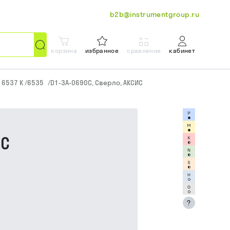
b2b@instrumentgroup.ru
корзина
избранное
сравнение
кабинет
N 6537 K /6535
/
D1-3A-0690C, Сверло, АКСИС
ИС
?