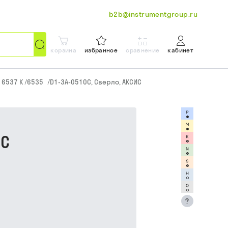
b2b@instrumentgroup.ru
корзина
избранное
сравнение
кабинет
N 6537 K /6535
/
D1-3A-0510C, Сверло, АКСИС
ИС
?