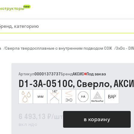
new
нструкторы
а
/
Сверла твердосплавные с внутренним подводом СОЖ
/
3xDc - DI
Артикул
00001373737
Бренд
АКСИС
Под заказ
D1-3A-0510C, Сверло, АКС
6 493,13 ₽
/
шт
в корзину
вкл ндс