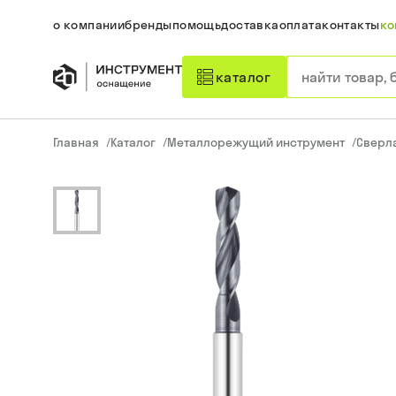
о компании
бренды
помощь
доставка
оплата
контакты
ко
каталог
Главная
/
Каталог
/
Металлорежущий инструмент
/
Сверл