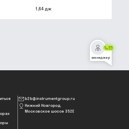
1,64 дж
менеджер
иться
b2b@instrumentgroup.ru
Нижний Новгород,
Московское шоссе 352Е
торах
торы