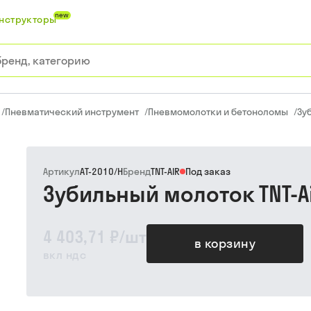
new
нструкторы
/
Пневматический инструмент
/
Пневмомолотки и бетоноломы
/
Зу
Артикул
AT-2010/H
Бренд
TNT-AIR
Под заказ
Зубильный молоток TNT-Ai
4 403,71 ₽
/
шт
в корзину
вкл ндс