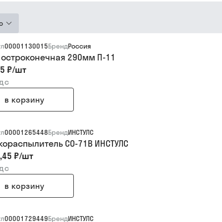
ю
ул
00001130015
Бренд
Россия
 остроконечная 290мм П-11
5 ₽
/
шт
ндс
в корзину
ул
00001265448
Бренд
ИНСТУЛС
кораспылитель СО-71В ИНСТУЛС
,45 ₽
/
шт
ндс
в корзину
ул
00001729449
Бренд
ИНСТУЛС