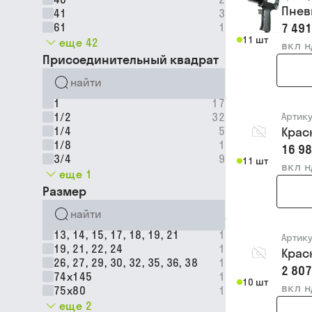
Пнев
41
3
61
1
7 491
11 шт
еще 42
вкл 
Присоединительный квадрат
1
17
1/2
32
Артик
1/4
5
Крас
1/8
1
16 98
3/4
9
11 шт
вкл 
еще 1
Размер
13, 14, 15, 17, 18, 19, 21
1
Артик
19, 21, 22, 24
1
Крас
26, 27, 29, 30, 32, 35, 36, 38
1
2 807
74х145
1
10 шт
вкл 
75х80
1
еще 2