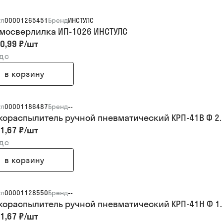
ул
00001265451
Бренд
ИНСТУЛС
мосверлилка ИП-1026 ИНСТУЛС
0,99 ₽
/
шт
ндс
в корзину
ул
00001186487
Бренд
--
кораспылитель ручной пневматический КРП-41В Ф 2
1,67 ₽
/
шт
ндс
в корзину
ул
00001128550
Бренд
--
кораспылитель ручной пневматический КРП-41Н Ф 1
1,67 ₽
/
шт