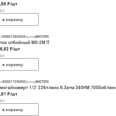
,66 ₽
/
шт
ндс
в корзину
ул
00001265454
Бренд
ИНСТУЛС
ток отбойный МО-2М IT
6,82 ₽
/
шт
ндс
в корзину
ул
00001729450
Бренд
ИНСТУЛС
могайковерт 1/2' 226л/мин 6.3атм 340НМ 7000об/ми
,81 ₽
/
шт
ндс
в корзину