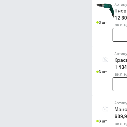
Артик
Пнев
12 30
3 шт
вкл 
Артик
Крас
1 434
3 шт
вкл 
Артик
Мано
639,9
3 шт
вкл 