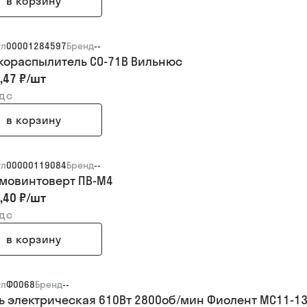
в корзину
ул
00001284597
Бренд
--
кораспылитель СО-71В Вильнюс
,47 ₽
/
шт
ндс
в корзину
ул
00000119084
Бренд
--
мовинтоверт ПВ-М4
,40 ₽
/
шт
ндс
в корзину
ул
Ф0068
Бренд
--
ь электрическая 610Вт 2800об/мин Фиолент МС11-13