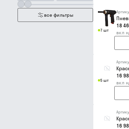
Артик
все фильтры
Пнев
18 46
7 шт
вкл 
Артик
Крас
16 98
5 шт
вкл 
Артик
Крас
16 98