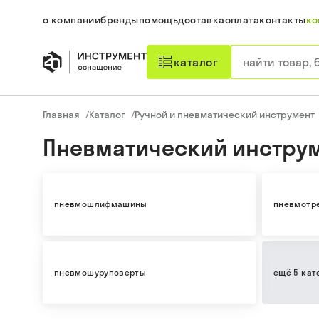
о компании
бренды
помощь
доставка
оплата
контакты
ко
каталог
Главная
/
Каталог
/
Ручной и пневматический инструмент
Пневматический инстру
пневмошлифмашины
пневмотр
пневмошуруповерты
ещё 5 кат