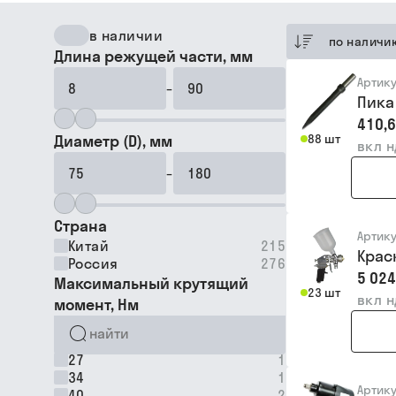
в наличии
по наличи
Длина режущей части, мм
Артик
–
Пика
410,6
Диаметр (D), мм
88 шт
вкл 
–
Страна
Артик
Китай
215
Крас
Россия
276
5 024
Максимальный крутящий
23 шт
вкл 
момент, Нм
27
1
34
1
Артик
40
2