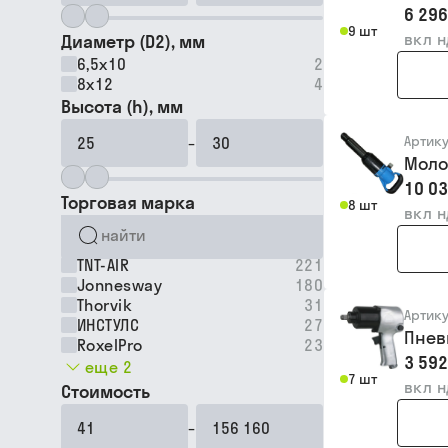
6 296
9 шт
вкл 
Диаметр (D2), мм
6,5х10
2
8х12
4
Высота (h), мм
Артик
–
Моло
10 03
Торговая марка
8 шт
вкл 
TNT-AIR
221
Jonnesway
180
Thorvik
31
Артик
ИНСТУЛС
27
Пнев
RoxelPro
23
3 592
еще 2
7 шт
вкл 
Стоимость
–