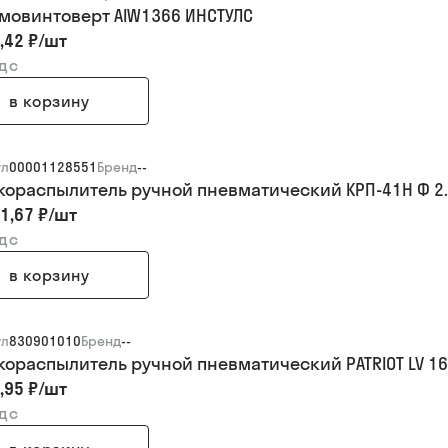
мовинтоверт AIW1366 ИНСТУЛС
,42 ₽
/
шт
ндс
в корзину
ул
00001128551
Бренд
--
кораспылитель ручной пневматический КРП-41Н Ф 2
1,67 ₽
/
шт
ндс
в корзину
ул
830901010
Бренд
--
кораспылитель ручной пневматический PATRIOT LV 16
,95 ₽
/
шт
ндс