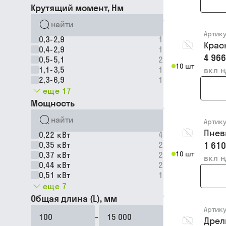
Крутящий момент, Нм
Артик
0,3-2,9
1
Крас
0,4-2,9
1
4 966
0,5-5,1
2
10 шт
1,1-3,5
1
вкл 
2,3-6,9
1
еще 17
Мощность
Артик
Пнев
0,22 кВт
4
0,35 кВт
2
1 610
10 шт
0,37 кВт
2
вкл 
0,44 кВт
2
0,51 кВт
1
еще 7
Общая длина (L), мм
Артик
–
Дрел