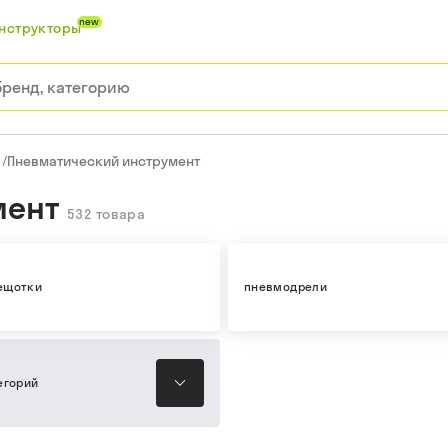
new
нструкторы
/
Пневматический инструмент
мент
532
товара
ещотки
пневмодрели
егорий