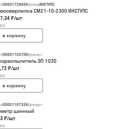
ул
00001729456
Бренд
ИНСТУЛС
мосверлилка СМ21-10-2300 ИНСТУЛС
7,34 ₽
/
шт
ндс
в корзину
ул
00001103706
Бренд
--
кораспылитель ЭП 1030
,72 ₽
/
шт
ндс
в корзину
ул
00001107334
Бренд
--
метр шинный
3 ₽
/
шт
ндс