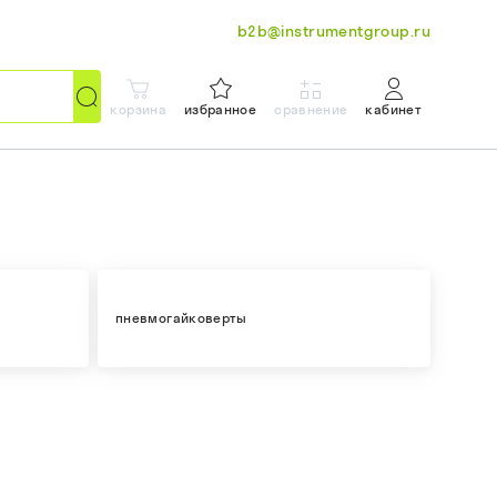
b2b@instrumentgroup.ru
корзина
избранное
сравнение
кабинет
пневмогайковерты