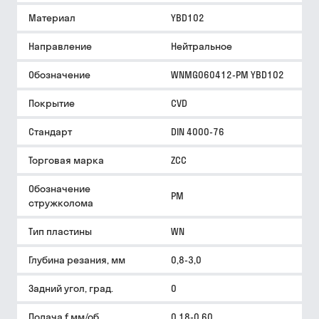
Материал
YBD102
Направление
Нейтральное
Обозначение
WNMG060412-PM YBD102
Покрытие
CVD
Стандарт
DIN 4000-76
Торговая марка
ZCC
Обозначение
PM
стружколома
Тип пластины
WN
Глубина резания, мм
0,8-3,0
Задний угол, град.
0
Подача f мм/об
0,18-0,60