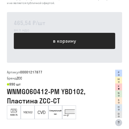
и не является публичной офертой.
465,54 ₽
/
шт
вкл ндс
в корзину
Артикул
00001217877
Бренд
ZCC
990 шт
WNMG060412-PM YBD102,
Пластина ZCC-CT
?