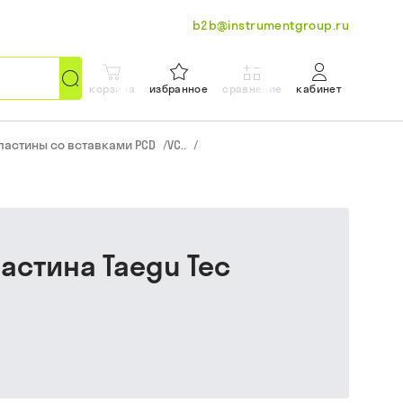
b2b@instrumentgroup.ru
корзина
избранное
сравнение
кабинет
ластины со вставками PCD
/
VC..
/
ластина Taegu Tec