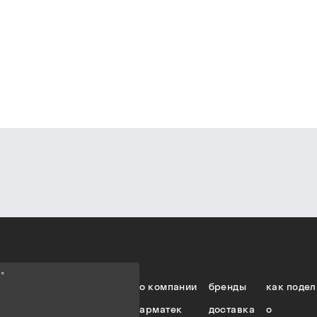
е
*
о компании
бренды
как подел
арматек
доставка
о