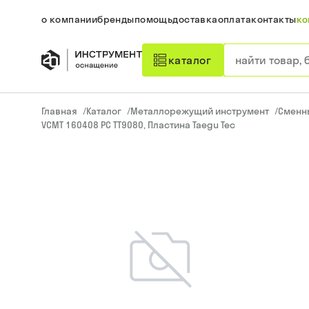
о компании
бренды
помощь
доставка
оплата
контакты
ко
каталог
Главная
/
Каталог
/
Металлорежущий инструмент
/
Сменн
VCMT 160408 PC TT9080, Пластина Taegu Tec