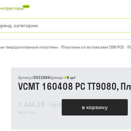
new
нструкторы
ые твердосплавные пластины
/
Пластины со вставками CBN/PCD
/
П
Артикул
5522884
Бренд
--
8 шт
VCMT 160408 PC TT9080, П
1 444,59 ₽
/
шт
в корзину
вкл ндс