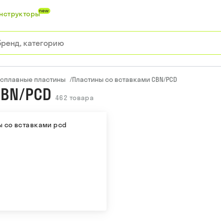
new
нструкторы
сплавные пластины
/
Пластины со вставками CBN/PCD
CBN/PCD
462
товара
ы со вставками pcd