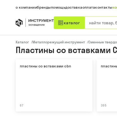
о компании
бренды
помощь
доставка
оплата
контакты
ко
каталог
Каталог
/
Металлорежущий инструмент
/
Сменные твердо
Пластины со вставками 
пластины со вставками cbn
пластин
67
395