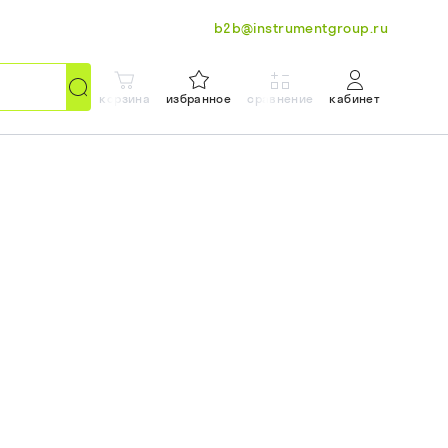
b2b@instrumentgroup.ru
корзина
избранное
сравнение
кабинет