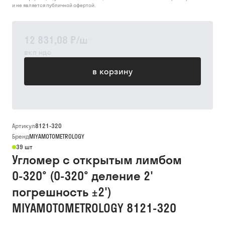
и не является публичной офертой.
12 831,08 ₽
/
шт
вкл ндс
в корзину
Артикул
8121-320
Бренд
MIYAMOTOMETROLOGY
39 шт
Угломер с открытым лимбом
0-320° (0-320° деление 2'
погрешность ±2')
MIYAMOTOMETROLOGY 8121-320