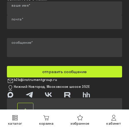
ваше имя
*
почта
*
сообщение
*
отправить сообщение
b2b@instrumentgroup.ru
Нижний Новгород, Московское шоссе 352Е
каталог
корзина
избранное
кабинет