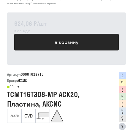
и не является публичной офертой.
624,06 ₽
/
шт
вкл ндс
в корзину
Артикул
00001628715
Бренд
АКСИС
30 шт
TCMT16T308-MP ACK20,
Пластина, АКСИС
?