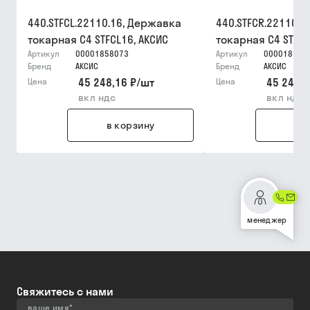
440.STFCL.22110.16, Державка
440.STFCR.22110.1
токарная C4 STFCL16, АКСИC
токарная C4 STFCR
Артикул
00001858073
Артикул
000018580
Бренд
АКСИС
Бренд
АКСИС
45 248,16 ₽
/
шт
45 248,1
Цена
Цена
вкл ндс
вкл ндс
в корзину
в 
менеджер
Свяжитесь с нами
ваше имя
*