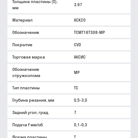
Толщина пластины (S),
3.97
мм
Материал
ACK20
Обозначение
TCMT16T308-MP
Покрытие
CVD
Торговая марка
АКСИС
Обозначение
MP
стружколома
Тип пластины
TC
Глубина резания, мм
0,5-3,0
Задний угол, град.
7
Подача f мм/об
0,1-0,3
Форма пластины
T